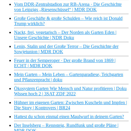
Vom DDR-Zentralstadion zur RB-Arena · Die Geschichte
von Leipzigs „Riesenschüssel“ | MDR DOK
Große Geschäfte & große Schulden – Wie reich ist Donald
Trump wirklich?
Nackt, frei, vegetarisch – Der Norden als Garten Eden |
Unsere Geschichte | NDR Doku
Lenin, Stalin und der Große Terror – Die Geschichte der
Sowjetunion | MDR DOK
Feuer in der Semperoper · Der große Brand von 1869 |
ECHT | MDR DOK
Mein Garten – Mein Leben – Gartenparadiese, Teichgarten
und Pflanzenpracht | doku
Ökosystem Garten Wie Mensch und Natur profitieren | Doku
Wissen hoch 2 | 3SAT ZDF 2022
Hühner im eigenen Garten: Zwischen Kuscheln und Impfen |
Die Story | Kontrovers | BR24
Hattest du schon einmal einen Maulwurf in deinem Garten?
Der Inselsberg – Rennsteig, Rundfunk und große Pläne |
MDR DOK