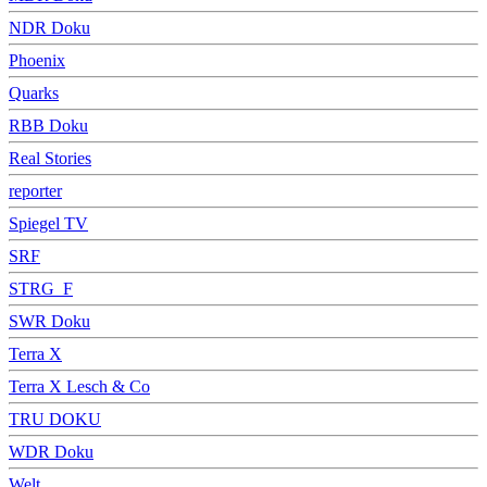
NDR Doku
Phoenix
Quarks
RBB Doku
Real Stories
reporter
Spiegel TV
SRF
STRG_F
SWR Doku
Terra X
Terra X Lesch & Co
TRU DOKU
WDR Doku
Welt