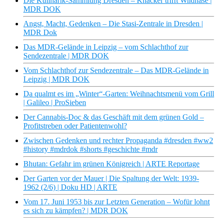
Die Kulinarik-Sammlung Dresden – Knacker trifft Wildhase |
MDR DOK
Angst, Macht, Gedenken – Die Stasi-Zentrale in Dresden |
MDR Dok
Das MDR-Gelände in Leipzig – vom Schlachthof zur
Sendezentrale | MDR DOK
Vom Schlachthof zur Sendezentrale – Das MDR-Gelände in
Leipzig | MDR DOK
Da qualmt es im „Winter“-Garten: Weihnachtsmenü vom Grill
| Galileo | ProSieben
Der Cannabis-Doc & das Geschäft mit dem grünen Gold –
Profitstreben oder Patientenwohl?
Zwischen Gedenken und rechter Propaganda #dresden #ww2
#history #mdrdok #shorts #geschichte #mdr
Bhutan: Gefahr im grünen Königreich | ARTE Reportage
Der Garten vor der Mauer | Die Spaltung der Welt: 1939-
1962 (2/6) | Doku HD | ARTE
Vom 17. Juni 1953 bis zur Letzten Generation – Wofür lohnt
es sich zu kämpfen? | MDR DOK