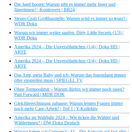
Die Jagd boomt: Warum gibt es immer mehr Jäger und
Jägerinnen? | Kontrovers | BR24
Steuer-Grab Großbaustelle: Warum wird es immer so teuer? |
WDR Doku
Warum wir immer weiter saufen: Dirty Little Secrets (1/3) |
WDR Doku
Amerika 2024 – Die Unversöhnlichen (1/4) | Doku HD |
ARTE
Amerika 2024 – Die Unversöhnlichen (2/4) | Doku HD |
ARTE
Das Amt, mein Baby und ich: Warum das Jugendamt immer
öfter eingreifen muss | SPIEGEL TV
Ohne Tempoolimit – Warum dürfen wir immer noch rasen?
Past Forward | MDR DOK
Gleichberechtigung zuhause: Warum leisten Frauen immer
noch mehr Care-Arbeit? | Teil 1 | Y-Kollektiv
Amerika im Wahljahr 2024 – Wie ticken die Wähler und
Wählerinnen? | DW Doku Deutsch
Warum haben wir Grenzen? | 42 – Die Antwort auf fast alles |