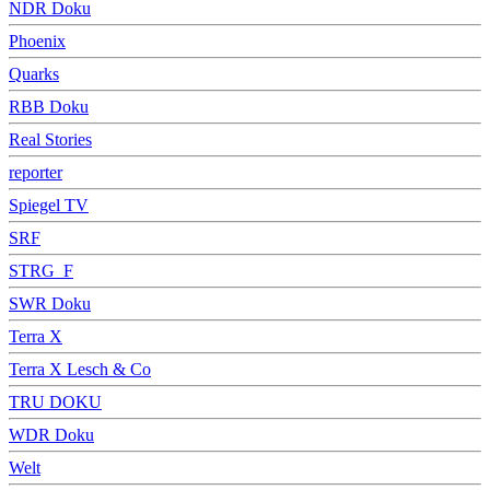
NDR Doku
Phoenix
Quarks
RBB Doku
Real Stories
reporter
Spiegel TV
SRF
STRG_F
SWR Doku
Terra X
Terra X Lesch & Co
TRU DOKU
WDR Doku
Welt