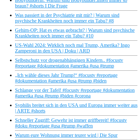
Bodybuilderin: Warum sind Bodybuilder:innen immer so
braun? #shorts I Die Frage
Was passiert in der Psychiatrie mit mir? | Warum sind
psychische Krankheiten noch immer ein Tabu? #8
Gehirn-OP: Hat es etwas gebracht? | Warum sind psychische
Krankheiten noch immer ein Tabu? #10
US-Wahl 2024: Wirklich noch mal Trump, Amerika? Ingo
Zamperoni in den USA | Doku | ARD
Selbstschutz vor drogenabhängigen Kindern.. #focustv
#reportage #dokumentation #amerika #usa #trump
„Ich wähle dieses Jahr Trump!“ #focustv #reportage
#dokumentation #amerika #usa #trump #biden
Schlange vor der Tafel! #focustv #reportage #dokumentation
#amerika #usa #trump #biden #corona
Syphilis breitet sich in den USA und Europa immer weiter aus
| ARTE #shorts
Schneller Zugriff: Gewehr ist immer griffbereit! #focustv
#doku #reportage #usa #trump #waffen
Warum eure Wohnung immer teurer wird | Die Spur