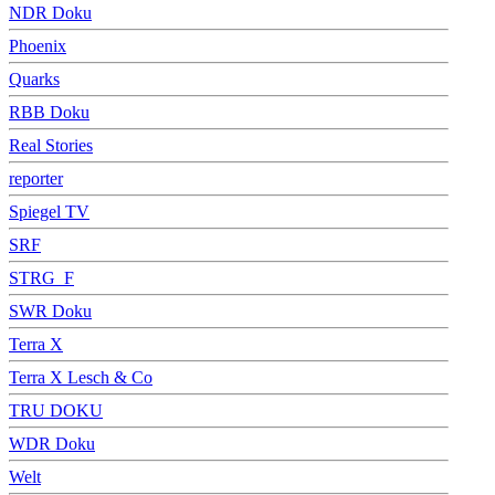
NDR Doku
Phoenix
Quarks
RBB Doku
Real Stories
reporter
Spiegel TV
SRF
STRG_F
SWR Doku
Terra X
Terra X Lesch & Co
TRU DOKU
WDR Doku
Welt