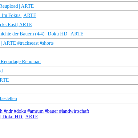
 Reupload | ARTE
 – Im Fokus | ARTE
acks East | ARTE
chichte der Bauern (4/4) | Doku HD | ARTE
 | ARTE #trackseast #shorts
E Reportage Reupload
ad
 ARTE
estellen
rch #ndr #doku #amrum #bauer #landwirtschaft
d | Doku HD | ARTE