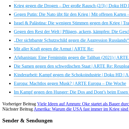
Krieg gegen die Drogen – Der große Rausch (2/3) | Doku HD
Gegen Putin: Die Nato übt für den Krieg | Mit offenen Karten
Israel & Palästina: Die wenigen Stimmen gegen den Krieg | Tr
Gegen den Rest der Welt | Pflügen, ackern, kämpfen: Die Ges
„Der sichtbarste Schutzschild gegen die Aggression Russlands“
Mit aller Kraft gegen die Armut | ARTE Re:
Afghanistan: Eine Feministin gegen die Taliban (2021) | ART
Die Samen gegen den schwedischen Staat | ARTE Re: Reuplo
Kinderarbeit: Kampf gegen die Schokoindustrie | Doku HD |
Europa: Machtlos gegen Musk? | ARTE Europa – Die Woche
Im Kampf gegen den Hunger: Die Dos and Dont’s beim Essen b
Vorheriger Beitrag
Viele Ideen auf Amrum: Oke startet als Bauer du
Nächster Beitrag
Amerika: Warum die USA fast immer im Krieg sin
Sender & Sendungen