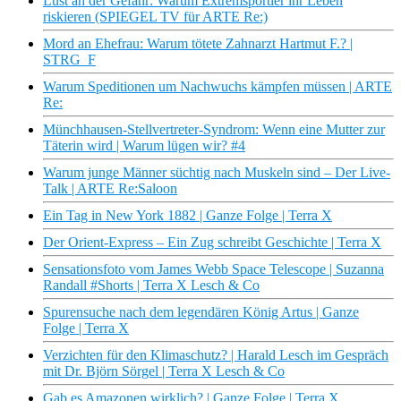
Lust an der Gefahr: Warum Extremsportler ihr Leben
riskieren (SPIEGEL TV für ARTE Re:)
Mord an Ehefrau: Warum tötete Zahnarzt Hartmut F.? |
STRG_F
Warum Speditionen um Nachwuchs kämpfen müssen | ARTE
Re:
Münchhausen-Stellvertreter-Syndrom: Wenn eine Mutter zur
Täterin wird | Warum lügen wir? #4
Warum junge Männer süchtig nach Muskeln sind – Der Live-
Talk | ARTE Re:Saloon
Ein Tag in New York 1882 | Ganze Folge | Terra X
Der Orient-Express – Ein Zug schreibt Geschichte | Terra X
Sensationsfoto vom James Webb Space Telescope | Suzanna
Randall #Shorts | Terra X Lesch & Co
Spurensuche nach dem legendären König Artus | Ganze
Folge | Terra X
Verzichten für den Klimaschutz? | Harald Lesch im Gespräch
mit Dr. Björn Sörgel | Terra X Lesch & Co
Gab es Amazonen wirklich? | Ganze Folge | Terra X