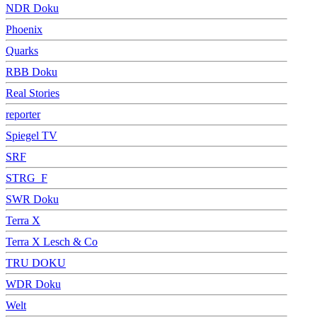
NDR Doku
Phoenix
Quarks
RBB Doku
Real Stories
reporter
Spiegel TV
SRF
STRG_F
SWR Doku
Terra X
Terra X Lesch & Co
TRU DOKU
WDR Doku
Welt