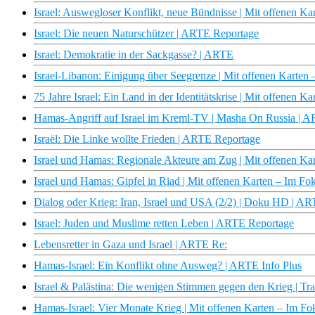
Israel: Auswegloser Konflikt, neue Bündnisse | Mit offenen K
Israel: Die neuen Naturschützer | ARTE Reportage
Israel: Demokratie in der Sackgasse? | ARTE
Israel-Libanon: Einigung über Seegrenze | Mit offenen Karten
75 Jahre Israel: Ein Land in der Identitätskrise | Mit offenen 
Hamas-Angriff auf Israel im Kreml-TV | Masha On Russia | 
Israël: Die Linke wollte Frieden | ARTE Reportage
Israel und Hamas: Regionale Akteure am Zug | Mit offenen Ka
Israel und Hamas: Gipfel in Riad | Mit offenen Karten – Im F
Dialog oder Krieg: Iran, Israel und USA (2/2) | Doku HD | A
Israel: Juden und Muslime retten Leben | ARTE Reportage
Lebensretter in Gaza und Israel | ARTE Re:
Hamas-Israel: Ein Konflikt ohne Ausweg? | ARTE Info Plus
Israel & Palästina: Die wenigen Stimmen gegen den Krieg | Tr
Hamas-Israel: Vier Monate Krieg | Mit offenen Karten – Im F