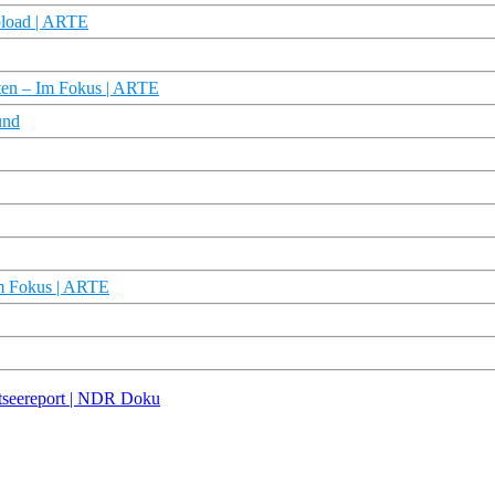
pload | ARTE
arten – Im Fokus | ARTE
und
 Im Fokus | ARTE
Ostseereport | NDR Doku