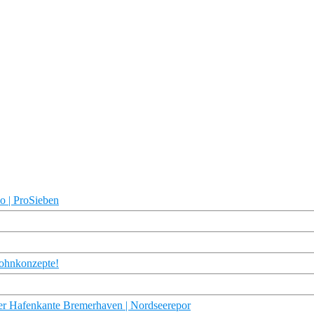
o | ProSieben
ohnkonzepte!
der Hafenkante Bremerhaven | Nordseerepor