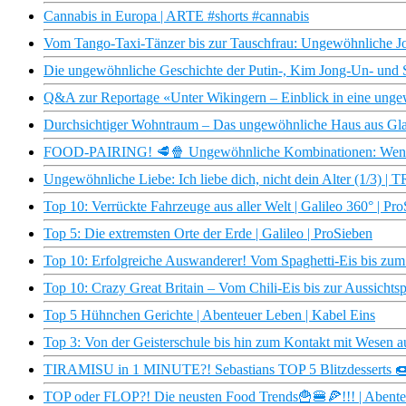
Cannabis in Europa | ARTE #shorts #cannabis
Vom Tango-Taxi-Tänzer bis zur Tauschfrau: Ungewöhnliche Jobs
Die ungewöhnliche Geschichte der Putin-, Kim Jong-Un- und
Q&A zur Reportage «Unter Wikingern – Einblick in eine ungew
Durchsichtiger Wohntraum – Das ungewöhnliche Haus aus Gla
FOOD-PAIRING! 🥩🍿 Ungewöhnliche Kombinationen: Wenn St
Ungewöhnliche Liebe: Ich liebe dich, nicht dein Alter (1/3) | 
Top 10: Verrückte Fahrzeuge aus aller Welt | Galileo 360° | Pr
Top 5: Die extremsten Orte der Erde | Galileo | ProSieben
Top 10: Erfolgreiche Auswanderer! Vom Spaghetti-Eis bis zum 
Top 10: Crazy Great Britain – Vom Chili-Eis bis zur Aussichtspl
Top 5 Hühnchen Gerichte | Abenteuer Leben | Kabel Eins
Top 3: Von der Geisterschule bis hin zum Kontakt mit Wesen au
TIRAMISU in 1 MINUTE?! Sebastians TOP 5 Blitzdesserts 🍩
TOP oder FLOP?! Die neusten Food Trends🍟🍔🍕!!! | Abente