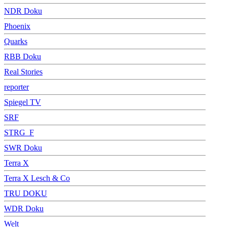
NDR Doku
Phoenix
Quarks
RBB Doku
Real Stories
reporter
Spiegel TV
SRF
STRG_F
SWR Doku
Terra X
Terra X Lesch & Co
TRU DOKU
WDR Doku
Welt