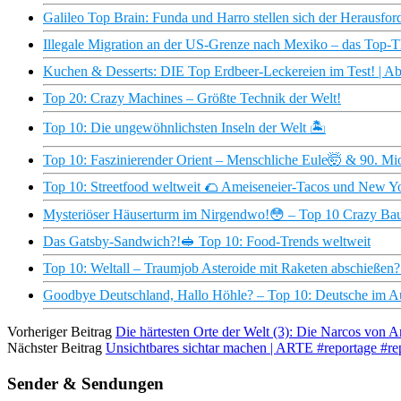
Galileo Top Brain: Funda und Harro stellen sich der Herausfor
Illegale Migration an der US-Grenze nach Mexiko – das Top-
Kuchen & Desserts: DIE Top Erdbeer-Leckereien im Test! | Ab
Top 20: Crazy Machines – Größte Technik der Welt!
Top 10: Die ungewöhnlichsten Inseln der Welt 🏝
Top 10: Faszinierender Orient – Menschliche Eule🤯 & 90. Mi
Top 10: Streetfood weltweit 🌮 Ameiseneier-Tacos und New Y
Mysteriöser Häuserturm im Nirgendwo!😳 – Top 10 Crazy Ba
Das Gatsby-Sandwich?!🥪 Top 10: Food-Trends weltweit
Top 10: Weltall – Traumjob Asteroide mit Raketen abschießen?
Goodbye Deutschland, Hallo Höhle? – Top 10: Deutsche im A
Vorheriger Beitrag
Die härtesten Orte der Welt (3): Die Narcos von 
Nächster Beitrag
Unsichtbares sichtar machen | ARTE #reportage #re
Sender & Sendungen