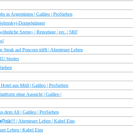
 in Argentinien | Galileo | ProSieben
 Selenskyj-Doppelgänger
öhnliche Szene» | Reportage | rec. | SRF
s!
eak auf Popcorn trifft | Abenteuer Leben
TRU Stories
oSieben
Hotel aus Müll | Galileo | ProSieben
attform ohne Aussicht | Galileo |
s dem All | Galileo | ProSieben
🍰!!! | Abenteuer Leben | Kabel Eins
uer Leben | Kabel Eins