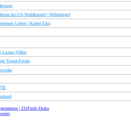
derung!
Thema im US-Wahlkampf | Weltspiegel
enteuer Leben | Kabel Eins
o Luxus-Villen
ork Trend-Foods
uwerke
!🚀
usland
Argentinien | ZDFinfo Doku
porter