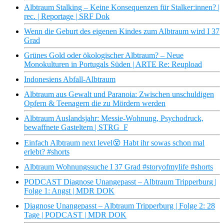
Albtraum Stalking – Keine Konsequenzen für Stalker:innen? |
rec. | Reportage | SRF Dok
Wenn die Geburt des eigenen Kindes zum Albtraum wird I 37
Grad
Grünes Gold oder ökologischer Albtraum? – Neue
Monokulturen in Portugals Süden | ARTE Re: Reupload
Indonesiens Abfall-Albtraum
Albtraum aus Gewalt und Paranoia: Zwischen unschuldigen
Opfern & Teenagern die zu Mördern werden
Albtraum Auslandsjahr: Messie-Wohnung, Psychodruck,
bewaffnete Gasteltern | STRG_F
Einfach Albtraum next level😵‍ Habt ihr sowas schon mal
erlebt? #shorts
Albtraum Wohnungssuche I 37 Grad #storyofmylife #shorts
PODCAST Diagnose Unangepasst – Albtraum Tripperburg |
Folge 1: Angst | MDR DOK
Diagnose Unangepasst – Albtraum Tripperburg | Folge 2: 28
Tage | PODCAST | MDR DOK