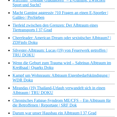
Kurzfilm “Digitale Gladiatoren” – E-Gaming: Zwischen
Sport und Sucht?
Macht Gaming aggressiv ?10 Fragen an einen E-Sportler |
Galileo | ProSieben
Tierleid zwischen den Grenzen: Der Albtraum eines
Tiertransports I 37 Grad
Cheerleader: American Dream oder sexistischer Albtraum? |
ZDFinfo Doku
Silvester-Albtraum: Lucas (19) von Feuerwerk getroffen |
TRU DOKU
Wenn die Geburt zum Trauma wird – Sabrinas Albtraum im
Kreißsaal | Quarks Doku
Kampf um Wohnraum: Albtraum Eigenbedarfskündigung |
WDR Doku
Mirandas (19) Thailand-Urlaub verwandelt sich in einen
Albtraum | TRU DOKU
Chronisches Fatigue-Syndrom ME/CFS – Ein Albtraum für
die Betroffenen | Reportage | SRF Dok
Darum war unser Hausbau ein Albtraum I 37 Grad