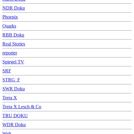
NDR Doku
Phoenix
Quarks
RBB Doku
Real Stories
reporter
Spiegel TV
SRF
STRG_F
SWR Doku
Terra X
Terra X Lesch & Co
TRU DOKU
WDR Doku
Welt