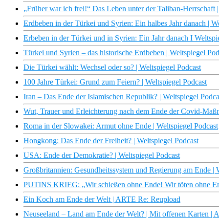
„Früher war ich frei!“ Das Leben unter der Taliban-Herrschaft |
Erdbeben in der Türkei und Syrien: Ein halbes Jahr danach | W
Erbeben in der Türkei und in Syrien: Ein Jahr danach I Weltspi
Türkei und Syrien – das historische Erdbeben | Weltspiegel Pod
Die Türkei wählt: Wechsel oder so? | Weltspiegel Podcast
100 Jahre Türkei: Grund zum Feiern? | Weltspiegel Podcast
Iran – Das Ende der Islamischen Republik? | Weltspiegel Podca
Wut, Trauer und Erleichterung nach dem Ende der Covid-Maßn
Roma in der Slowakei: Armut ohne Ende | Weltspiegel Podcast
Hongkong: Das Ende der Freiheit? | Weltspiegel Podcast
USA: Ende der Demokratie? | Weltspiegel Podcast
Großbritannien: Gesundheitssystem und Regierung am Ende | W
PUTINS KRIEG: „Wir schießen ohne Ende! Wir töten ohne En
Ein Koch am Ende der Welt | ARTE Re: Reupload
Neuseeland – Land am Ende der Welt? | Mit offenen Karten |