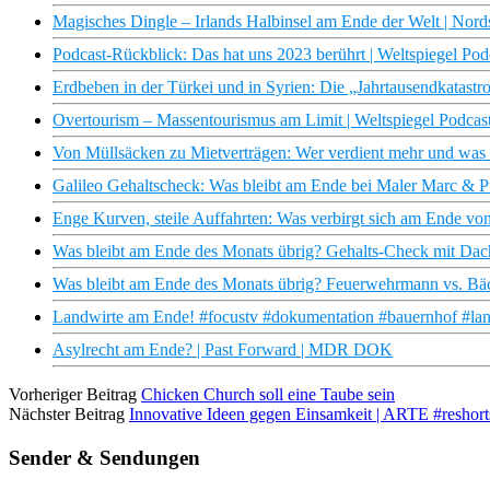
Magisches Dingle – Irlands Halbinsel am Ende der Welt | Nor
Podcast-Rückblick: Das hat uns 2023 berührt | Weltspiegel Pod
Erdbeben in der Türkei und in Syrien: Die „Jahrtausendkatastro
Overtourism – Massentourismus am Limit | Weltspiegel Podcas
Von Müllsäcken zu Mietverträgen: Wer verdient mehr und was 
Galileo Gehaltscheck: Was bleibt am Ende bei Maler Marc & 
Enge Kurven, steile Auffahrten: Was verbirgt sich am Ende von
Was bleibt am Ende des Monats übrig? Gehalts-Check mit D
Was bleibt am Ende des Monats übrig? Feuerwehrmann vs. Bäc
Landwirte am Ende! #focustv #dokumentation #bauernhof #land
Asylrecht am Ende? | Past Forward | MDR DOK
Vorheriger Beitrag
Chicken Church soll eine Taube sein
Nächster Beitrag
Innovative Ideen gegen Einsamkeit | ARTE #reshort
Sender & Sendungen