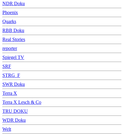
NDR Doku
Phoenix
Quarks
RBB Doku
Real Stories
reporter
Spiegel TV
SRF
STRG_F
SWR Doku
Terra X
Terra X Lesch & Co
TRU DOKU
WDR Doku
Welt