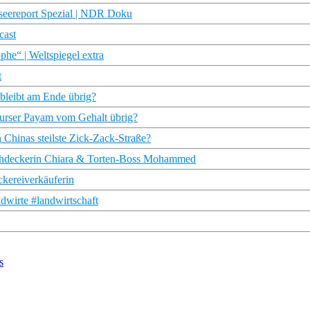
dseereport Spezial | NDR Doku
cast
phe“ | Weltspiegel extra
t
bleibt am Ende übrig?
Purser Payam vom Gehalt übrig?
 Chinas steilste Zick-Zack-Straße?
achdeckerin Chiara & Torten-Boss Mohammed
kereiverkäuferin
wirte #landwirtschaft
s