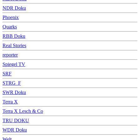
NDR Doku
Phoenix
Quarks
RBB Doku
Real Stories
reporter
Spiegel TV
SRF
STRG_F
SWR Doku
Terra X
Terra X Lesch & Co
TRU DOKU
WDR Doku
Welt