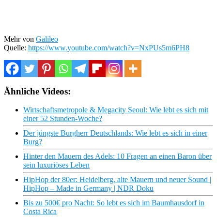
Mehr von
Galileo
Quelle:
https://www.youtube.com/watch?v=NxPUs5m6PH8
Ähnliche Videos:
Wirtschaftsmetropole & Megacity Seoul: Wie lebt es sich mit
einer 52 Stunden-Woche?
Der jüngste Burgherr Deutschlands: Wie lebt es sich in einer
Burg?
Hinter den Mauern des Adels: 10 Fragen an einen Baron über
sein luxuriöses Leben
HipHop der 80er: Heidelberg, alte Mauern und neuer Sound |
HipHop – Made in Germany | NDR Doku
Bis zu 500€ pro Nacht: So lebt es sich im Baumhausdorf in
Costa Rica