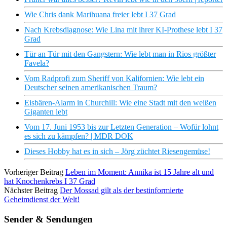
Wie Chris dank Marihuana freier lebt I 37 Grad
Nach Krebsdiagnose: Wie Lina mit ihrer KI-Prothese lebt I 37
Grad
Tür an Tür mit den Gangstern: Wie lebt man in Rios größter
Favela?
Vom Radprofi zum Sheriff von Kalifornien: Wie lebt ein
Deutscher seinen amerikanischen Traum?
Eisbären-Alarm in Churchill: Wie eine Stadt mit den weißen
Giganten lebt
Vom 17. Juni 1953 bis zur Letzten Generation – Wofür lohnt
es sich zu kämpfen? | MDR DOK
Dieses Hobby hat es in sich – Jörg züchtet Riesengemüse!
Vorheriger Beitrag
Leben im Moment: Annika ist 15 Jahre alt und
hat Knochenkrebs I 37 Grad
Nächster Beitrag
Der Mossad gilt als der bestinformierte
Geheimdienst der Welt!
Sender & Sendungen