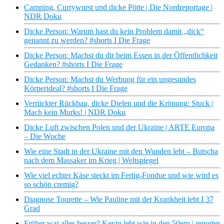
Camping, Currywurst und dicke Pötte | Die Nordreportage |
NDR Doku
Dicke Person: Warum hast du kein Problem damit „dick“
genannt zu werden? #shorts I Die Frage
Dicke Person: Machst du dir beim Essen in der Öffentlichkeit
Gedanken? #shorts I Die Frage
Dicke Person: Machst du Werbung für ein ungesundes
Körperideal? #shorts I Die Frage
Verrückter Rückbau, dicke Dielen und die Krönung: Stuck |
Mach kein Murks! | NDR Doku
Dicke Luft zwischen Polen und der Ukraine | ARTE Europa
– Die Woche
Wie eine Stadt in der Ukraine mit den Wunden lebt – Butscha
nach dem Massaker im Krieg | Weltspiegel
Wie viel echter Käse steckt im Fertig-Fondue und wie wird es
so schön cremig?
Diagnose Tourette – Wie Pauline mit der Krankheit lebt I 37
Grad
Früher war alles besser? Kevin lebt wie in den 50ern | reporter