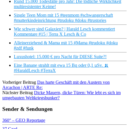
Rund 15.000 Todesfälle pro Jahr: Die tödliche Wirklichkeit
multiresistenter Keime!
Single Teen Mom mit 15 #teenmom #schwangerschaft
#mutterkindeinrichtung #trudoku #doku #trustories
Wie schwer sind Galaxien? | Harald Lesch kommentiert
Kommentare #15 | Terra X Lesch & Co
Alleinerziehend & Mama mit 15 #Mama #trudoku #doku
#zdf #funk
Luxushotel: 15.000 € pro Nacht für DIESE Suite?!
Eine Banane strahlt mit ewa 15 Bq oder 0,1 µSv. 🍌
#HaraldLesch #TerraX
Vorheriger Beitrag
Das harte Geschäft mit den Austern von
Arcachon | ARTE Re:
Nächster Beitrag
Dicke Mauern, dicke Türen: Wie lebt es sich im
umgebauten Weltkriegsbunker?
Sender & Sendungen
360° – GEO Reportage
37 Grad