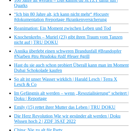
100 Jahre alt werden – Das kannst du JETZT dafür tun |
Quarks
“Ich bin 80 Jahre alt, ich kann nicht mehr“ #focustv
#dokumentation #reportage #krankenversicherung
Reanimation: Ein Moment zwischen Leben und Tod
Knochenkrebs – Muriel (23) gibt ihren Traum vom Tanzen
nicht auf | TRU DOKU
Annika überlebt einen schweren Brandunfall #Brandopfer
#Narben #tru #trudoku #zdf #feuer #grill
Hast du sie auch schon probiert Überall kann man im Moment
Dubai Schokolade kaufen
So alt ist unser Wasser wirklich | Harald Lesch | Terra X
Lesch & Co
Im Gefängnis alt werden – wenn „Resozialisierung“ scheitert |
Doku | Reportage
Emily (15) rettet ihrer Mutter das Leben | TRU DOKU
Die Herz Revolution Wie wir gesünder alt werden | Doku
Wissen hoch 2 | ZDF 3SAT 2022
China: Nie zu alt für Party