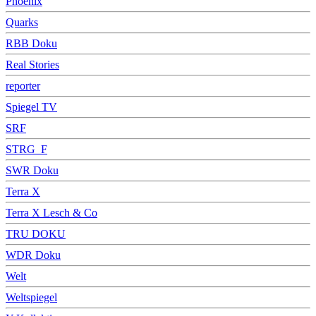
Phoenix
Quarks
RBB Doku
Real Stories
reporter
Spiegel TV
SRF
STRG_F
SWR Doku
Terra X
Terra X Lesch & Co
TRU DOKU
WDR Doku
Welt
Weltspiegel