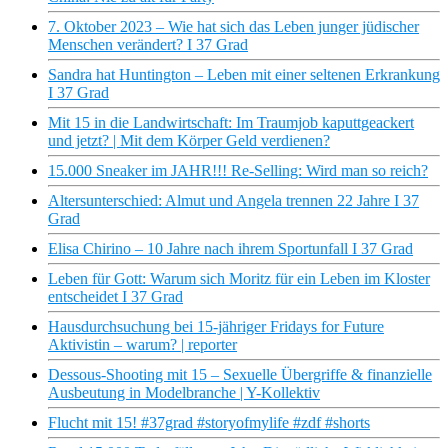
7. Oktober 2023 – Wie hat sich das Leben junger jüdischer
Menschen verändert? I 37 Grad
Sandra hat Huntington – Leben mit einer seltenen Erkrankung
I 37 Grad
Mit 15 in die Landwirtschaft: Im Traumjob kaputtgeackert
und jetzt? | Mit dem Körper Geld verdienen?
15.000 Sneaker im JAHR!!! Re-Selling: Wird man so reich?
Altersunterschied: Almut und Angela trennen 22 Jahre I 37
Grad
Elisa Chirino – 10 Jahre nach ihrem Sportunfall I 37 Grad
Leben für Gott: Warum sich Moritz für ein Leben im Kloster
entscheidet I 37 Grad
Hausdurchsuchung bei 15-jähriger Fridays for Future
Aktivistin – warum? | reporter
Dessous-Shooting mit 15 – Sexuelle Übergriffe & finanzielle
Ausbeutung in Modelbranche | Y-Kollektiv
Flucht mit 15! #37grad #storyofmylife #zdf #shorts