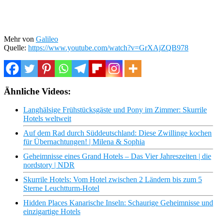
Mehr von
Galileo
Quelle:
https://www.youtube.com/watch?v=GrXAjZQB978
Ähnliche Videos:
Langhälsige Frühstücksgäste und Pony im Zimmer: Skurrile
Hotels weltweit
Auf dem Rad durch Süddeutschland: Diese Zwillinge kochen
für Übernachtungen! | Milena & Sophia
Geheimnisse eines Grand Hotels – Das Vier Jahreszeiten | die
nordstory | NDR
Skurrile Hotels: Vom Hotel zwischen 2 Ländern bis zum 5
Sterne Leuchtturm-Hotel
Hidden Places Kanarische Inseln: Schaurige Geheimnisse und
einzigartige Hotels