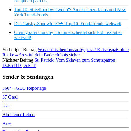
Reupload | ARTE
Top 10: Streetfood weltweit 🌮 Ameiseneier-Tacos und New
York Trend-Foods
Das Gatsby-Sandwich?!🥪 Top 10: Food-Trends weltweit
Cremig oder crunchy? So unterscheidet sich Erdnussbutter
weltweit!
Vorheriger Beitrag
Wasserrutschenfans aufgepasst! Rutschspaß ohne
Risiko – So wird dein Badeerlebnis sicher
Nächster Beitrag
St. Patrick: Vom Sklaven zum Schutzpatron |
Doku HD | ARTE
Sender & Sendungen
360° – GEO Reportage
37 Grad
3sat
Abenteuer Leben
Arte