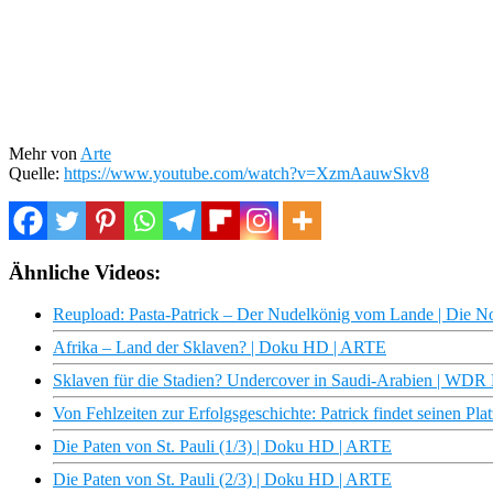
Mehr von
Arte
Quelle:
https://www.youtube.com/watch?v=XzmAauwSkv8
Ähnliche Videos:
Reupload: Pasta-Patrick – Der Nudelkönig vom Lande | Die 
Afrika – Land der Sklaven? | Doku HD | ARTE
Sklaven für die Stadien? Undercover in Saudi-Arabien | WDR
Von Fehlzeiten zur Erfolgsgeschichte: Patrick findet seinen Pl
Die Paten von St. Pauli (1/3) | Doku HD | ARTE
Die Paten von St. Pauli (2/3) | Doku HD | ARTE