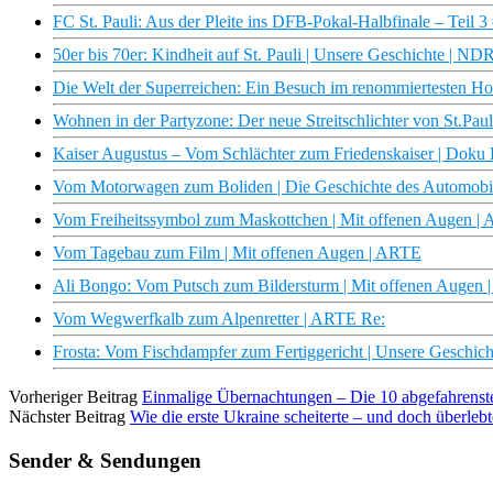
FC St. Pauli: Aus der Pleite ins DFB-Pokal-Halbfinale – Teil 3
50er bis 70er: Kindheit auf St. Pauli | Unsere Geschichte | N
Die Welt der Superreichen: Ein Besuch im renommiertesten Hote
Wohnen in der Partyzone: Der neue Streitschlichter von St.Pau
Kaiser Augustus – Vom Schlächter zum Friedenskaiser | Dok
Vom Motorwagen zum Boliden | Die Geschichte des Automobi
Vom Freiheitssymbol zum Maskottchen | Mit offenen Augen |
Vom Tagebau zum Film | Mit offenen Augen | ARTE
Ali Bongo: Vom Putsch zum Bildersturm | Mit offenen Augen
Vom Wegwerfkalb zum Alpenretter | ARTE Re:
Frosta: Vom Fischdampfer zum Fertiggericht | Unsere Geschi
Vorheriger Beitrag
Einmalige Übernachtungen – Die 10 abgefahrenste
Nächster Beitrag
Wie die erste Ukraine scheiterte – und doch überle
Sender & Sendungen