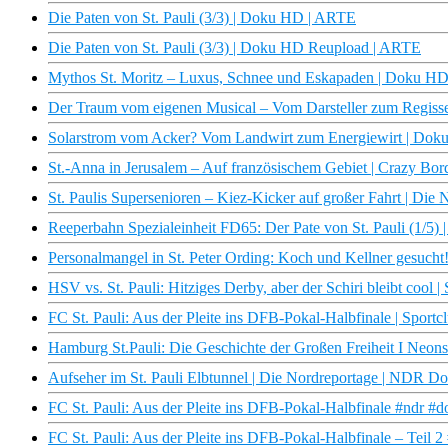
Die Paten von St. Pauli (3/3) | Doku HD | ARTE
Die Paten von St. Pauli (3/3) | Doku HD Reupload | ARTE
Mythos St. Moritz – Luxus, Schnee und Eskapaden | Doku H
Der Traum vom eigenen Musical – Vom Darsteller zum Regiss
Solarstrom vom Acker? Vom Landwirt zum Energiewirt | Doku
St.-Anna in Jerusalem – Auf französischem Gebiet | Crazy Bo
St. Paulis Supersenioren – Kiez-Kicker auf großer Fahrt | Di
Reeperbahn Spezialeinheit FD65: Der Pate von St. Pauli (1/5
Personalmangel in St. Peter Ording: Koch und Kellner gesuch
HSV vs. St. Pauli: Hitziges Derby, aber der Schiri bleibt cool
FC St. Pauli: Aus der Pleite ins DFB-Pokal-Halbfinale | Spor
Hamburg St.Pauli: Die Geschichte der Großen Freiheit I Neo
Aufseher im St. Pauli Elbtunnel | Die Nordreportage | NDR D
FC St. Pauli: Aus der Pleite ins DFB-Pokal-Halbfinale #ndr #d
FC St. Pauli: Aus der Pleite ins DFB-Pokal-Halbfinale – Teil 2