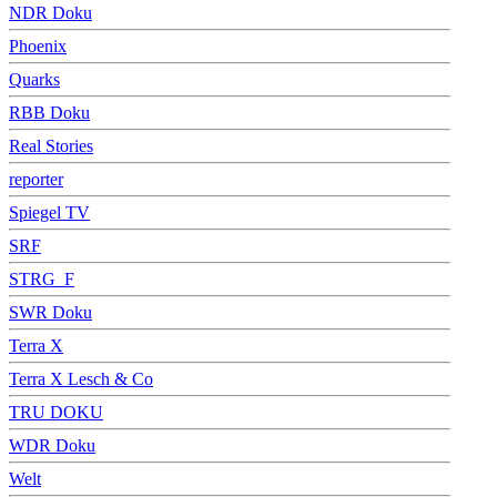
NDR Doku
Phoenix
Quarks
RBB Doku
Real Stories
reporter
Spiegel TV
SRF
STRG_F
SWR Doku
Terra X
Terra X Lesch & Co
TRU DOKU
WDR Doku
Welt