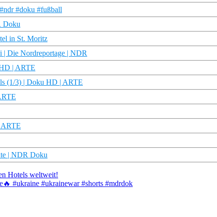
 #ndr #doku #fußball
DR Doku
l in St. Moritz
li | Die Nordreportage | NDR
u HD | ARTE
ls (1/3) | Doku HD | ARTE
 ARTE
 | ARTE
chte | NDR Doku
n Hotels weltweit!
bte🔥 #ukraine #ukrainewar #shorts #mdrdok