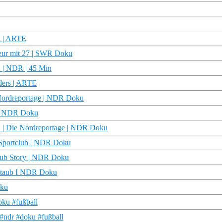
D | ARTE
eur mit 27 | SWR Doku
 | NDR | 45 Min
rders | ARTE
e Nordreportage | NDR Doku
) | NDR Doku
t! | Die Nordreportage | NDR Doku
 | Sportclub | NDR Doku
tclub Story | NDR Doku
nstaub I NDR Doku
oku
oku #fußball
 #ndr #doku #fußball