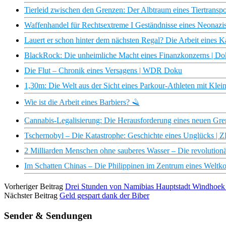
Tierleid zwischen den Grenzen: Der Albtraum eines Tiertranspo
Waffenhandel für Rechtsextreme I Geständnisse eines Neonazis 
Lauert er schon hinter dem nächsten Regal? Die Arbeit eines Ka
BlackRock: Die unheimliche Macht eines Finanzkonzerns | 
Die Flut – Chronik eines Versagens | WDR Doku
1,30m: Die Welt aus der Sicht eines Parkour-Athleten mit Kle
Wie ist die Arbeit eines Barbiers? 🪒
Cannabis-Legalisierung: Die Herausforderung eines neuen Gre
Tschernobyl – Die Katastrophe: Geschichte eines Unglücks |
2 Milliarden Menschen ohne sauberes Wasser – Die revolution
Im Schatten Chinas – Die Philippinen im Zentrum eines Weltk
Vorheriger Beitrag
Drei Stunden von Namibias Hauptstadt Windhoek en
Nächster Beitrag
Geld gespart dank der Biber
Sender & Sendungen