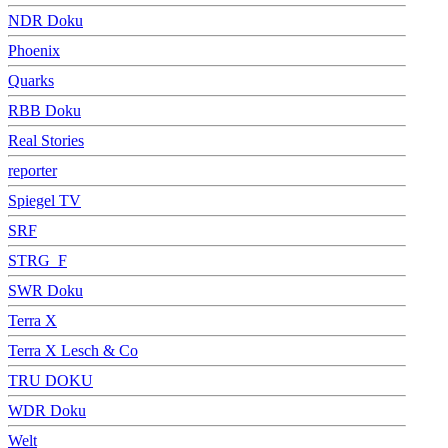
NDR Doku
Phoenix
Quarks
RBB Doku
Real Stories
reporter
Spiegel TV
SRF
STRG_F
SWR Doku
Terra X
Terra X Lesch & Co
TRU DOKU
WDR Doku
Welt