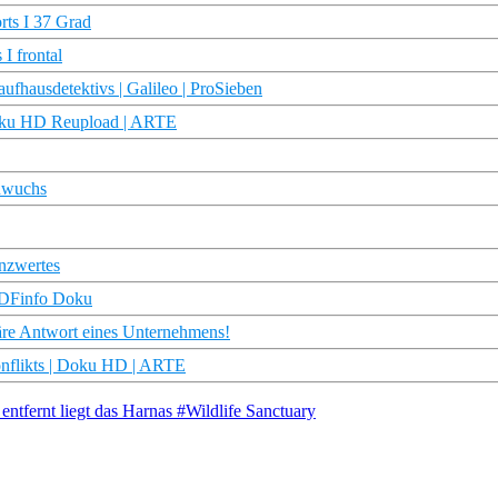
rts I 37 Grad
I frontal
ufhausdetektivs | Galileo | ProSieben
Doku HD Reupload | ARTE
inwuchs
nzwertes
 ZDFinfo Doku
äre Antwort eines Unternehmens!
onflikts | Doku HD | ARTE
tfernt liegt das Harnas #Wildlife Sanctuary