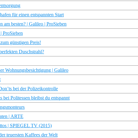
entsorgung
afen für einen entspannten Start
n am besten? | Galileo | ProSieben
 | ProSieben
 zum günstigen Preis!
 perfekten Duschstrahl?
r Wohnungsbesichtigung | Galileo
t
on’ts bei der Polizeikontrolle
 bei Politessen bleibst du entspannt
tungsmonteurs
Daten | ARTE
ettos | SPIEGEL TV (2015)
der teuersten Kaffees der Welt