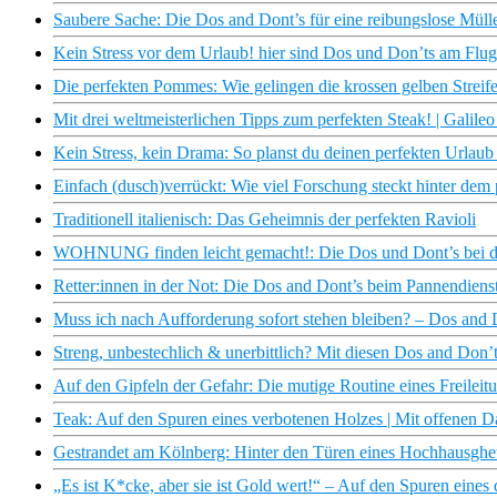
Saubere Sache: Die Dos and Dont’s für eine reibungslose Müll
Kein Stress vor dem Urlaub! hier sind Dos und Don’ts am Flugh
Die perfekten Pommes: Wie gelingen die krossen gelben Streife
Mit drei weltmeisterlichen Tipps zum perfekten Steak! | Galileo
Kein Stress, kein Drama: So planst du deinen perfekten Urlaub
Einfach (dusch)verrückt: Wie viel Forschung steckt hinter dem
Traditionell italienisch: Das Geheimnis der perfekten Ravioli
WOHNUNG finden leicht gemacht!: Die Dos und Dont’s bei de
Retter:innen in der Not: Die Dos and Dont’s beim Pannendiens
Muss ich nach Aufforderung sofort stehen bleiben? – Dos and D
Streng, unbestechlich & unerbittlich? Mit diesen Dos and Don’ts
Auf den Gipfeln der Gefahr: Die mutige Routine eines Freilei
Teak: Auf den Spuren eines verbotenen Holzes | Mit offenen 
Gestrandet am Kölnberg: Hinter den Türen eines Hochhausgh
„Es ist K*cke, aber sie ist Gold wert!“ – Auf den Spuren eines 