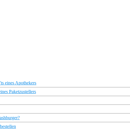
eines Apothekers
nes Paketzustellers
mashburger?
estellen