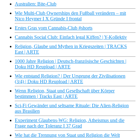
Australien: Bite-Club
Wie Multi-Club Ownerships den Fußball verändern – mit
Nico Heymer I X Gründe I frontal
Erstes Gras vom Cannabis-Club #shorts
Cannabis Social Club: Einfach legal Kiffen? | Y-Kollektiv
Religion, Glaube und Mythen in Kriegszeiten | TRACKS
East | ARTE
1000 Jahre Religion | Deutsch-französische Geschichten |
Doku HD Reupload | ARTE
Wie entstand Religion? | Der Ursprung der Zivilisationen
(3/4) | Doku HD Reupload | ARTE
Wenn Religion, Staat und Gesellschaft über Körper
bestimmen | Tracks East | ARTE
Sci-Fi Gewänder und seltsame Rituale: Die Alien-Religion
aus Brasilien
Experiment Glaubens-WG: Religion, Atheismus und die
Frage nach der Toleranz I 37 Grad
Wie hat die Trennung von Staat und Religion die Welt