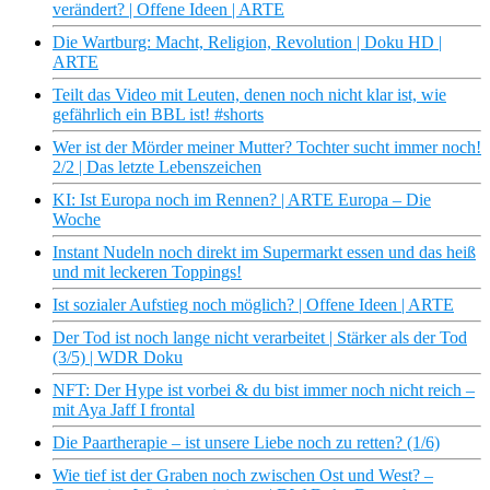
verändert? | Offene Ideen | ARTE
Die Wartburg: Macht, Religion, Revolution | Doku HD |
ARTE
Teilt das Video mit Leuten, denen noch nicht klar ist, wie
gefährlich ein BBL ist! #shorts
Wer ist der Mörder meiner Mutter? Tochter sucht immer noch!
2/2 | Das letzte Lebenszeichen
KI: Ist Europa noch im Rennen? | ARTE Europa – Die
Woche
Instant Nudeln noch direkt im Supermarkt essen und das heiß
und mit leckeren Toppings!
Ist sozialer Aufstieg noch möglich? | Offene Ideen | ARTE
Der Tod ist noch lange nicht verarbeitet | Stärker als der Tod
(3/5) | WDR Doku
NFT: Der Hype ist vorbei & du bist immer noch nicht reich –
mit Aya Jaff I frontal
Die Paartherapie – ist unsere Liebe noch zu retten? (1/6)
Wie tief ist der Graben noch zwischen Ost und West? –