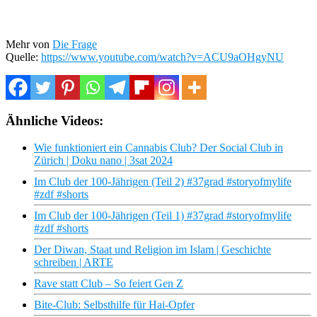
Mehr von
Die Frage
Quelle:
https://www.youtube.com/watch?v=ACU9aOHgyNU
Ähnliche Videos:
Wie funktioniert ein Cannabis Club? Der Social Club in
Zürich | Doku nano | 3sat 2024
Im Club der 100-Jährigen (Teil 2) #37grad #storyofmylife
#zdf #shorts
Im Club der 100-Jährigen (Teil 1) #37grad #storyofmylife
#zdf #shorts
Der Diwan, Staat und Religion im Islam | Geschichte
schreiben | ARTE
Rave statt Club – So feiert Gen Z
Bite-Club: Selbsthilfe für Hai-Opfer