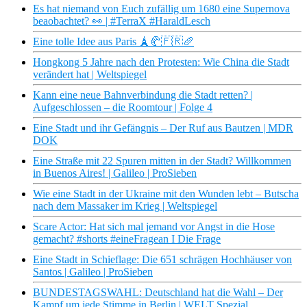
Es hat niemand von Euch zufällig um 1680 eine Supernova
beaobachtet? 👀 | #TerraX #HaraldLesch
Eine tolle Idee aus Paris 🗼🥐🇫🇷🥖
Hongkong 5 Jahre nach den Protesten: Wie China die Stadt
verändert hat | Weltspiegel
Kann eine neue Bahnverbindung die Stadt retten? |
Aufgeschlossen – die Roomtour | Folge 4
Eine Stadt und ihr Gefängnis – Der Ruf aus Bautzen | MDR
DOK
Eine Straße mit 22 Spuren mitten in der Stadt? Willkommen
in Buenos Aires! | Galileo | ProSieben
Wie eine Stadt in der Ukraine mit den Wunden lebt – Butscha
nach dem Massaker im Krieg | Weltspiegel
Scare Actor: Hat sich mal jemand vor Angst in die Hose
gemacht? #shorts #eineFragean I Die Frage
Eine Stadt in Schieflage: Die 651 schrägen Hochhäuser von
Santos | Galileo | ProSieben
BUNDESTAGSWAHL: Deutschland hat die Wahl – Der
Kampf um jede Stimme in Berlin | WELT Spezial