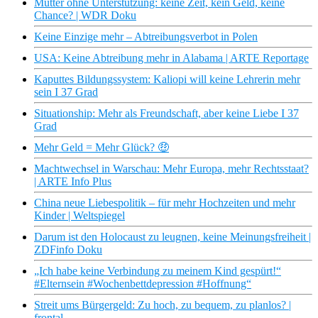
Mütter ohne Unterstützung: keine Zeit, kein Geld, keine
Chance? | WDR Doku
Keine Einzige mehr – Abtreibungsverbot in Polen
USA: Keine Abtreibung mehr in Alabama | ARTE Reportage
Kaputtes Bildungssystem: Kaliopi will keine Lehrerin mehr
sein I 37 Grad
Situationship: Mehr als Freundschaft, aber keine Liebe I 37
Grad
Mehr Geld = Mehr Glück? 🤑
Machtwechsel in Warschau: Mehr Europa, mehr Rechtsstaat?
| ARTE Info Plus
China neue Liebespolitik – für mehr Hochzeiten und mehr
Kinder | Weltspiegel
Darum ist den Holocaust zu leugnen, keine Meinungsfreiheit |
ZDFinfo Doku
„Ich habe keine Verbindung zu meinem Kind gespürt!“
#Elternsein #Wochenbettdepression #Hoffnung“
Streit ums Bürgergeld: Zu hoch, zu bequem, zu planlos? |
frontal