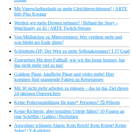
Mit Vaterschaftsurlaub zu mehr Gleichberechtigung? | ARTE
Info Plus Kreatur
Werden wir mehr Drogen nehmen? | Behind the Story –
Watchparty zu 42 | ARTE Twitch-Stream
Von Müllsäcken zu Mietverträgen: Wer verdient mehr und
was bleibt am Ende übrig?
Schönheits-OP: Der Weg zu mehr Selbstakzeptanz? I 37 Grad
Zugegeben Mit dem Fußball, wie wir ihn heute kennen, hat
das nicht mehr viel zu tun!
Goldene Pässe, käufliche Pässe und vieles mehr! Hier
kommen fünf spannende Fakten zu Reisepässen
Mit 30 nicht mehr arbeiten zu müssen – das ist das Ziel dieses
24 jährigen Österreichers
Keine Polizeiausbildung für trans* Personen? 🤔 #Shorts
Keine Richterin, aber trotzdem Urteile fällen? 10 Fragen an
eine Schöffin | Galileo | ProSieben
Anwohner schlagen Alarm: Kein Reich! Kein König! Keine
Sekte! | Y-Kollektiv