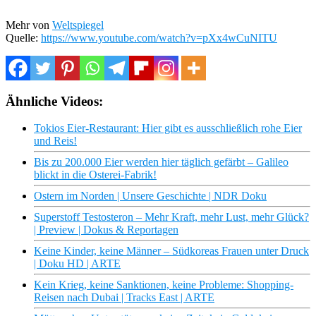
Mehr von
Weltspiegel
Quelle:
https://www.youtube.com/watch?v=pXx4wCuNITU
Ähnliche Videos:
Tokios Eier-Restaurant: Hier gibt es ausschließlich rohe Eier
und Reis!
Bis zu 200.000 Eier werden hier täglich gefärbt – Galileo
blickt in die Osterei-Fabrik!
Ostern im Norden | Unsere Geschichte | NDR Doku
Superstoff Testosteron – Mehr Kraft, mehr Lust, mehr Glück?
| Preview | Dokus & Reportagen
Keine Kinder, keine Männer – Südkoreas Frauen unter Druck
| Doku HD | ARTE
Kein Krieg, keine Sanktionen, keine Probleme: Shopping-
Reisen nach Dubai | Tracks East | ARTE