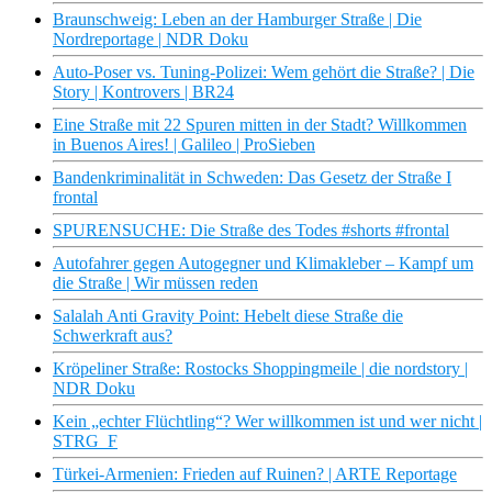
Braunschweig: Leben an der Hamburger Straße | Die
Nordreportage | NDR Doku
Auto-Poser vs. Tuning-Polizei: Wem gehört die Straße? | Die
Story | Kontrovers | BR24
Eine Straße mit 22 Spuren mitten in der Stadt? Willkommen
in Buenos Aires! | Galileo | ProSieben
Bandenkriminalität in Schweden: Das Gesetz der Straße I
frontal
SPURENSUCHE: Die Straße des Todes #shorts #frontal
Autofahrer gegen Autogegner und Klimakleber – Kampf um
die Straße | Wir müssen reden
Salalah Anti Gravity Point: Hebelt diese Straße die
Schwerkraft aus?
Kröpeliner Straße: Rostocks Shoppingmeile | die nordstory |
NDR Doku
Kein „echter Flüchtling“? Wer willkommen ist und wer nicht |
STRG_F
Türkei-Armenien: Frieden auf Ruinen? | ARTE Reportage