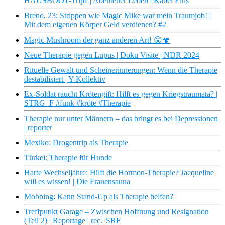
HAUSBOOT-Trip? | Abenteuer Leben | Kabel Eins
Breno, 23: Strippen wie Magic Mike war mein Traumjob! |
Mit dem eigenen Körper Geld verdienen? #2
Magic Mushroom der ganz anderen Art! 😮🍄
Neue Therapie gegen Lupus | Doku Visite | NDR 2024
Rituelle Gewalt und Scheinerinnerungen: Wenn die Therapie
destabilisiert | Y-Kollektiv
Ex-Soldat raucht Krötengift: Hilft es gegen Kriegstraumata? |
STRG_F #funk #kröte #Therapie
Therapie nur unter Männern – das bringt es bei Depressionen
| reporter
Mexiko: Drogentrip als Therapie
Türkei: Therapie für Hunde
Harte Wechseljahre: Hilft die Hormon-Therapie? Jacqueline
will es wissen! | Die Frauensauna
Mobbing: Kann Stand-Up als Therapie helfen?
Treffpunkt Garage – Zwischen Hoffnung und Resignation
(Teil 2) | Reportage | rec.| SRF