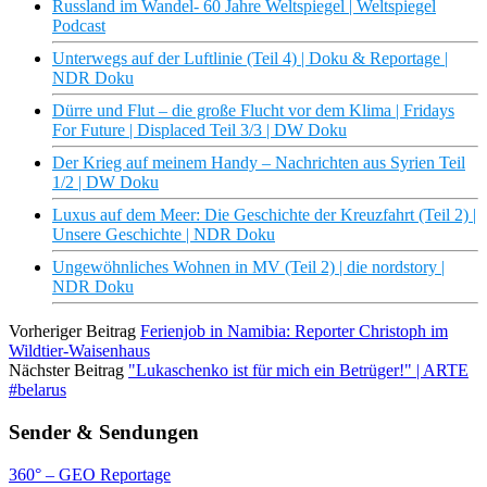
Russland im Wandel- 60 Jahre Weltspiegel | Weltspiegel
Podcast
Unterwegs auf der Luftlinie (Teil 4) | Doku & Reportage |
NDR Doku
Dürre und Flut – die große Flucht vor dem Klima | Fridays
For Future | Displaced Teil 3/3 | DW Doku
Der Krieg auf meinem Handy – Nachrichten aus Syrien Teil
1/2 | DW Doku
Luxus auf dem Meer: Die Geschichte der Kreuzfahrt (Teil 2) |
Unsere Geschichte | NDR Doku
Ungewöhnliches Wohnen in MV (Teil 2) | die nordstory |
NDR Doku
Vorheriger Beitrag
Ferienjob in Namibia: Reporter Christoph im
Wildtier-Waisenhaus
Nächster Beitrag
"Lukaschenko ist für mich ein Betrüger!" | ARTE
#belarus
Sender & Sendungen
360° – GEO Reportage