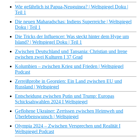
Wie gefährlich ist Papua-Neuguinea? | Weltspiegel Doku |
Teil 1
Die neuen Maharadschas: Indiens Superreiche | Weltspiegel
Doku | Teil 1
Die Tricks der Influencer: Was steckt hinter dem Hype um
Island? | Weltspiegel Doku | Teil 1
Zwischen Deutschland und Tansania: Christian und Irene
zwischen zwei Kulturen I 37 Grad
Kolumbien – zwischen Krieg und Frieden | Weltspiegel
Podcast
Zerreißprobe in Georgien: Ein Land zwischen EU und
Russland | Weltspiegel
Entscheidung zwischen Putin und Trump: Europas
Schicksalswahlen 2024 I Weltspiegel
Geflohene Ukrainer: Zerrissen zwischen Heimweh und
Überlebenswunsch | Weltspiegel
Olympia 2024 – Zwischen Versprechen und Realität I
Weltspiegel Podcast