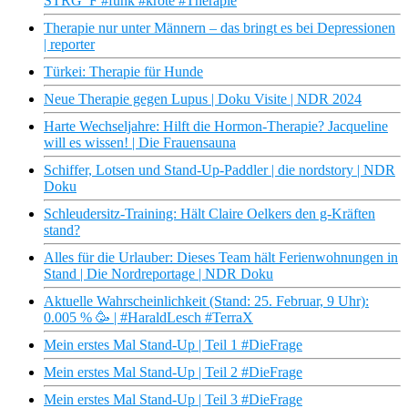
STRG_F #funk #kröte #Therapie
Therapie nur unter Männern – das bringt es bei Depressionen
| reporter
Türkei: Therapie für Hunde
Neue Therapie gegen Lupus | Doku Visite | NDR 2024
Harte Wechseljahre: Hilft die Hormon-Therapie? Jacqueline
will es wissen! | Die Frauensauna
Schiffer, Lotsen und Stand-Up-Paddler | die nordstory | NDR
Doku
Schleudersitz-Training: Hält Claire Oelkers den g-Kräften
stand?
Alles für die Urlauber: Dieses Team hält Ferienwohnungen in
Stand | Die Nordreportage | NDR Doku
Aktuelle Wahrscheinlichkeit (Stand: 25. Februar, 9 Uhr):
0.005 % 🥳 | #HaraldLesch #TerraX
Mein erstes Mal Stand-Up | Teil 1 #DieFrage
Mein erstes Mal Stand-Up | Teil 2 #DieFrage
Mein erstes Mal Stand-Up | Teil 3 #DieFrage