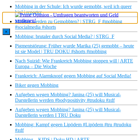
Mobbing in der Schule: Ich wurde gemobbt, weil ich queer
bin! | reporter
Mobber werden zu Gemobbten? | STRG_F #mobbing
#socialmedia #shorts
×
Mobbing: brutaler durch Social Media? | STRG_F
Pigmentstörung: Früher wurde Marika (25) gemobbt – heute
ist sie Model | TRU DOKU #shorts #mobbing
Nach Suizid: Wie Frankreich Mobbing stoppen will | ARTE
Europa – Die Woche
Frankreich: Alarmknopf gegen Mobbing auf Social Media!
Biker gegen Mobbing
Aufgeben wegen Mobbing? Janina (25) will Musical-
Darstellerin werden #bodypositivity #trudoku #zdf
Aufgeben wegen Mobbing? Janina (25) will Musical-
Darstellerin werden I TRU Doku
Mobbing: Kampf gegen Lipödem #Lipödem #tru #trudoku
#zdf
Mobbing – KIDS | Doku HD | ARTE