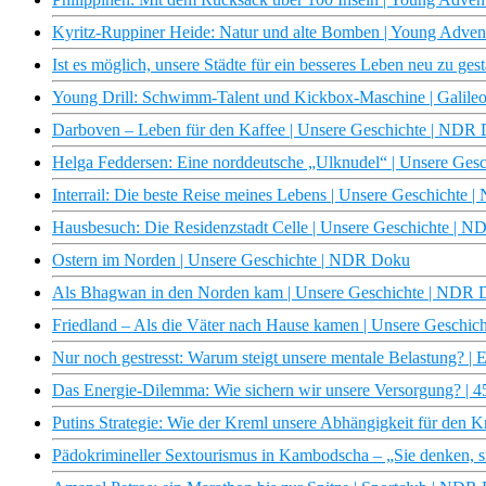
Kyritz-Ruppiner Heide: Natur und alte Bomben | Young Adve
Ist es möglich, unsere Städte für ein besseres Leben neu zu ge
Young Drill: Schwimm-Talent und Kickbox-Maschine | Galileo |
Darboven – Leben für den Kaffee | Unsere Geschichte | NDR
Helga Feddersen: Eine norddeutsche „Ulknudel“ | Unsere Ge
Interrail: Die beste Reise meines Lebens | Unsere Geschichte
Hausbesuch: Die Residenzstadt Celle | Unsere Geschichte | 
Ostern im Norden | Unsere Geschichte | NDR Doku
Als Bhagwan in den Norden kam | Unsere Geschichte | NDR
Friedland – Als die Väter nach Hause kamen | Unsere Geschi
Nur noch gestresst: Warum steigt unsere mentale Belastung? | 
Das Energie-Dilemma: Wie sichern wir unsere Versorgung? | 
Putins Strategie: Wie der Kreml unsere Abhängigkeit für den Kri
Pädokrimineller Sextourismus in Kambodscha – „Sie denken, s