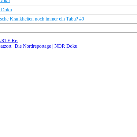
 Doku
R Doku
ische Krankheiten noch immer ein Tabu? #9
 ARTE Re:
satzort | Die Nordreportage | NDR Doku