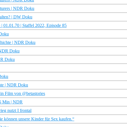
nturers | NDR Doku
stalten? | DW Doku
 01.01.70 | Staffel 2022, Episode 85
 Doku
schichte | NDR Doku
 | NDR Doku
NDR Doku
 Doku
chte | NDR Doku
Ein Film von @betastories
45 Min | NDR
eg nutzt I frontal
ie können unsere Kinder für Sex kaufen.“