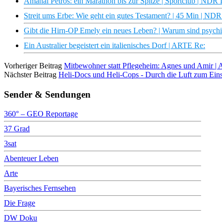
Amanal Petros: ein Marathon bis zur Spitze | Sportclub | NDR
Streit ums Erbe: Wie geht ein gutes Testament? | 45 Min | ND
Gibt die Hirn-OP Emely ein neues Leben? | Warum sind psych
Ein Australier begeistert ein italienisches Dorf | ARTE Re:
Vorheriger Beitrag
Mitbewohner statt Pflegeheim: Agnes und Amir |
Nächster Beitrag
Heli-Docs und Heli-Cops - Durch die Luft zum Ein
Sender & Sendungen
360° – GEO Reportage
37 Grad
3sat
Abenteuer Leben
Arte
Bayerisches Fernsehen
Die Frage
DW Doku