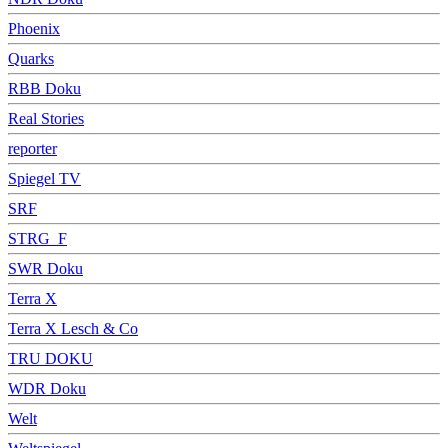
Phoenix
Quarks
RBB Doku
Real Stories
reporter
Spiegel TV
SRF
STRG_F
SWR Doku
Terra X
Terra X Lesch & Co
TRU DOKU
WDR Doku
Welt