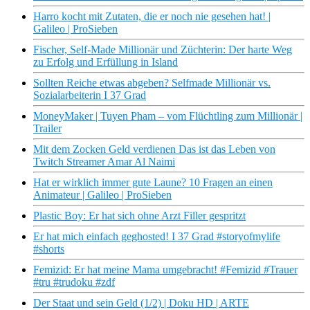
Harro kocht mit Zutaten, die er noch nie gesehen hat! |
Galileo | ProSieben
Fischer, Self-Made Millionär und Züchterin: Der harte Weg
zu Erfolg und Erfüllung in Island
Sollten Reiche etwas abgeben? Selfmade Millionär vs.
Sozialarbeiterin I 37 Grad
MoneyMaker | Tuyen Pham – vom Flüchtling zum Millionär |
Trailer
Mit dem Zocken Geld verdienen Das ist das Leben von
Twitch Streamer Amar Al Naimi
Hat er wirklich immer gute Laune? 10 Fragen an einen
Animateur | Galileo | ProSieben
Plastic Boy: Er hat sich ohne Arzt Filler gespritzt
Er hat mich einfach geghosted! I 37 Grad #storyofmylife
#shorts
Femizid: Er hat meine Mama umgebracht! #Femizid #Trauer
#tru #trudoku #zdf
Der Staat und sein Geld (1/2) | Doku HD | ARTE