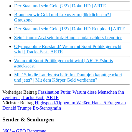
Der Staat und sein Geld (2/2) | Doku HD | ARTE
Brauchen wir Geld und Luxus zum glücklich sein? |
Grauzone
Der Staat und sein Geld (1/2) | Doku HD Reupload | ARTE
Sein Traum: Arzt sein trotz Hauptschulabschluss | reporter
Olympia ohne Russland? Wenn mit Sport Politik gemacht
wird | Tracks East | ARTE
Wenn mit Sport Politik gemacht wird | ARTE #shorts
#trackseast
Mit 15 in die Landwirtschaft: Im Traumjob kaputtgeackert
und jetzt? | Mit dem Körper Geld verdienen?
Vorheriger Beitrag
Faszination Putin: Warum diese Menschen ihn
verehren | Tracks East | ARTE
Nächster Beitrag
Highspeed-Tippen im Weißen Haus: 5 Fragen an
Donald Trumps Ex-Stenografin
Sender & Sendungen
360° – GEO Reportage