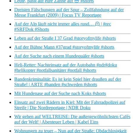
Leute, passt auf eure Zähne auf 😳 #shorts
Dreisten Fälschungen auf der Spur – Zollfahndung auf der
Messe Frankfurt (2009) | Focus TV Reportage
Auf der Alp läuft nicht immer alles rund… 🫠 | #rec
#SRFDok #Shorts
Leben auf der Straße I 37 Grad #storyofmylife #shorts
Auf der Bühne Mann #37grad #storyofmylife #shorts
Auf der Suche nach einem Hundequäler #shorts
Heli-Retter: Nachteinsatz auf der Autobahn #ndr#doku
#helikopter #notfallsanitäter #notfall #shorts
Bandenkriminalität: Es ist kein Spiel hier draußen auf der
Straße! | ARTE #banden #schweden #shorts
Mit Hundenase auf der Suche nach Koks #shorts
Einsatz auf zwei Rädern in Kiel: Mit der Fahrradpolizei auf
Streife | Die Nordreportage | NDR Doku
Wir gehen auf WELTREISE: Die außergewöhnlichsten Cafés
auf der Welt! | Abenteuer Leben | Kabel Eins
Wohnungen zu teuer – Nun auf der Straße: Obdachlosigkeit