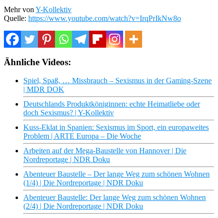
Mehr von
Y-Kollektiv
Quelle:
https://www.youtube.com/watch?v=IrqPrIkNw8o
Ähnliche Videos:
Spiel, Spaß, … Missbrauch – Sexismus in der Gaming-Szene
| MDR DOK
Deutschlands Produktköniginnen: echte Heimatliebe oder
doch Sexismus? | Y-Kollektiv
Kuss-Eklat in Spanien: Sexismus im Sport, ein europaweites
Problem | ARTE Europa – Die Woche
Arbeiten auf der Mega-Baustelle von Hannover | Die
Nordreportage | NDR Doku
Abenteuer Baustelle – Der lange Weg zum schönen Wohnen
(1/4) | Die Nordreportage | NDR Doku
Abenteuer Baustelle: Der lange Weg zum schönen Wohnen
(2/4) | Die Nordreportage | NDR Doku