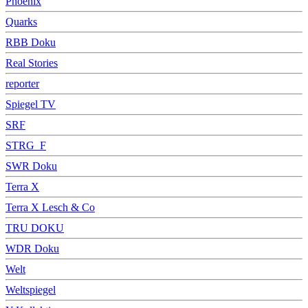
Phoenix
Quarks
RBB Doku
Real Stories
reporter
Spiegel TV
SRF
STRG_F
SWR Doku
Terra X
Terra X Lesch & Co
TRU DOKU
WDR Doku
Welt
Weltspiegel