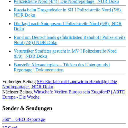
Polizeistreife Nord (4/4) | Die Nordreportage | NDR Doku
Razzia beim Drogendealer in SH I Polizeistreife Nord (5/8) |
NDR Doku
Die Jagd nach Autoposern I Polizeistreife Nord (6/8) | NDR
Doku
Rund um Deutschlands gefährlichsten Bahnhof | Polizeistreife
Nord (7/8) | NDR Doku
Verurteilter Straftäter gesucht in MV I Polizeistreife Nord
(8/8) | NDR Doku
Baustelle Alexanderplatz – Tücken des Untergrunds |
Reportage | Dokumentation
Vorheriger Beitrag
SH: Ein Jahr mit Landwirtin Hendrikje | Die
Nordreportage | NDR Doku
Nächster Beitrag
Wirtschaft: Verliert Europa sein Zugpferd? | ARTE
Europa - Die Woche
Sender & Sendungen
360° – GEO Reportage
37 Grad