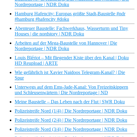
Nordreportage | NDR Doku
Hamburg Hafencity: Europas größte Stadt-Baustelle #ndr
#hamburg #hafencity #doku
Abenteuer Baustelle: Fachwerkhaus, Wasserturm und Tiny
Houses | die nordstory | NDR Doku
Arbeiten auf der Mega-Baustelle von Hannover | Die
Nordreportage | NDR Doku
Louis Blériot – Mit fliegender Kiste über den Kanal | Doku
HD Reupload | ARTE
Wie gefährlich ist Xavier Naidoos Telegram-Kanal? | Die
Spur
Unterwegs auf dem Ems-Jade-Kanal: Von Freizeitskippern
und Schleusenwärtern | Die Nordreportage | ND
Meine Baustelle – Das Leben nach der Flut | SWR Doku
Polizeistreife Nord (1/4) | Die Nordreportage | NDR Doku
Polizeistreife Nord (2/4) | Die Nordreportage | NDR Doku
Polizeistreife Nord (3/4) | Die Nordreportage | NDR Doku