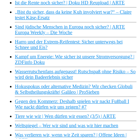
Ist die Rente noch sicher? | Doku HD Reupload | ARTE
„Bist du sicher, dass da keine Kuh involviert war?“ – Claire
testet Käse-Ersatz
Sind jüdische Menschen in Europa noch sicher? | ARTE
Europa Weekly – Die Woche
Harro und der Extrem-Reifentest: Sicher unterwegs bei
Schnee und Eis?
Kampf um Energie: Wie sicher ist unsere Stromversorgung? |
ZDFinfo Doku
Wasserrutschenfans aufgepasst! Rutschspaß ohne Risiko – So
wird dein Badeerlebnis sicher
Hokuspokus oder alternative Medizin? Wir checken Globuli
& Selbstheilungskräfte| Galileo | ProSieben
Gegen den Kommerz: Deshalb spielen wir nackt Fußball I
Wie nackt dürfen wir uns zeigen? #7
Tiere wie wir | Wen dürfen wir essen? (3/5) | ARTE
Weltspiegel – Wer wir sind und was wir hier machen
Was verlieren wir, wenn wir Zeit sparen? | Offene Ideen |