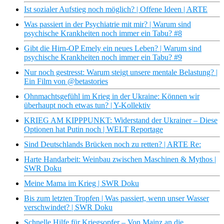
Ist sozialer Aufstieg noch möglich? | Offene Ideen | ARTE
Was passiert in der Psychiatrie mit mir? | Warum sind
psychische Krankheiten noch immer ein Tabu? #8
Gibt die Hirn-OP Emely ein neues Leben? | Warum sind
psychische Krankheiten noch immer ein Tabu? #9
Nur noch gestresst: Warum steigt unsere mentale Belastung? |
Ein Film von @betastories
Ohnmachtsgefühl im Krieg in der Ukraine: Können wir
überhaupt noch etwas tun? | Y-Kollektiv
KRIEG AM KIPPPUNKT: Widerstand der Ukrainer – Diese
Optionen hat Putin noch | WELT Reportage
Sind Deutschlands Brücken noch zu retten? | ARTE Re:
Harte Handarbeit: Weinbau zwischen Maschinen & Mythos |
SWR Doku
Meine Mama im Krieg | SWR Doku
Bis zum letzten Tropfen | Was passiert, wenn unser Wasser
verschwindet? | SWR Doku
Schnelle Hilfe für Kriegsopfer – Von Mainz an die