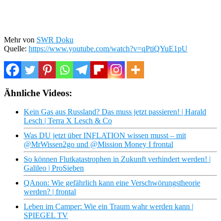
Mehr von
SWR Doku
Quelle:
https://www.youtube.com/watch?v=qPtiQYuE1pU
Ähnliche Videos:
Kein Gas aus Russland? Das muss jetzt passieren! | Harald
Lesch | Terra X Lesch & Co
Was DU jetzt über INFLATION wissen musst – mit
@MrWissen2go und @Mission Money I frontal
So können Flutkatastrophen in Zukunft verhindert werden! |
Galileo | ProSieben
QAnon: Wie gefährlich kann eine Verschwörungstheorie
werden? | frontal
Leben im Camper: Wie ein Traum wahr werden kann |
SPIEGEL TV