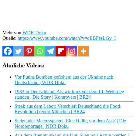
Mehr von
WDR Doku
Quelle:
https://www.youtube.com/watch?v=qEBFesLGy_I
Ähnliche Videos:
Vor Putins Bomben geflohen: aus der Ukraine nach
Deutschland | WDR Doku
1983 in Deutschland: Als wir kurz vor dem III. Weltkrieg
standen | Die Story | Kontrovers | BR24
Steak aus dem Labor: Verschläft Deutschland die Food-
Revolution | report München | BR24
Steigender Meeresspiegel: Eine Hallig vor dem Aus? | Die
Nordreportage | NDR Doku
Aus dem Brennpunkt an die Uni: Şilan will Ärztin werden |