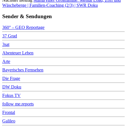
Nächster Beitrag
Mama einer Großfamilie: Mental Load, Zoff und
Wäscheberge | Familien-Coaching (2/3) | SWR Doku
Sender & Sendungen
360° – GEO Reportage
37 Grad
3sat
Abenteuer Leben
Arte
Bayerisches Fernsehen
Die Frage
DW Doku
Fokus TV
follow me.reports
Frontal
Galileo