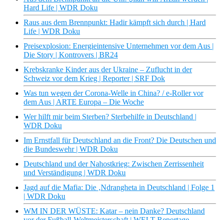
Hard Life | WDR Doku
Raus aus dem Brennpunkt: Hadir kämpft sich durch ​| Hard
Life | WDR Doku
Preisexplosion: Energieintensive Unternehmen vor dem Aus |
Die Story | Kontrovers | BR24
Krebskranke Kinder aus der Ukraine – Zuflucht in der
Schweiz vor dem Krieg | Reporter | SRF Dok
Was tun wegen der Corona-Welle in China? / e-Roller vor
dem Aus | ARTE Europa – Die Woche
Wer hilft mir beim Sterben? Sterbehilfe in Deutschland |
WDR Doku
Im Ernstfall für Deutschland an die Front? Die Deutschen und
die Bundeswehr | WDR Doku
Deutschland und der Nahostkrieg: Zwischen Zerrissenheit
und Verständigung | WDR Doku
Jagd auf die Mafia: Die ‚Ndrangheta in Deutschland | Folge 1
| WDR Doku
WM IN DER WÜSTE: Katar – nein Danke? Deutschland
vor der Fußball-Weltmeisterschaft | WELT Reportage