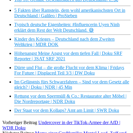
5 Fakten über Ramstein, dem wohl amerikanischsten Ort in
Deutschland | Galileo | ProSieben
Typisch deutsche Eigenheiten: #Influencerin Uyen Ninh
erklärt dem Rest der Welt Deutschland. 😅
Kinder des Krieges – Deutschland nach dem Zweiten
Weltkrieg | MDR DOK
Höhenangst Meine Angst vor dem tiefen Fall | Doku SRF
Reporter | 3SAT SRF 2021
Dürre und Flut – die große Flucht vor dem Klima | Fridays
For Future | Displaced Teil 3/3 | DW Doku
Im Gefängnis fürs Schwarzfahren – Sind vor dem Gesetz alle
gleich? | Doku | NDR | 45 Min
Rettung vor dem Sperrmüll & Co.: Restaurator alter Möbel |
Die Nordreportage | NDR Doku
Der Staat vor dem Kollaps? Amt am Limit | SWR Doku
Vorheriger Beitrag
Undercover in der TikTok-Armee der AfD |
WDR Doku