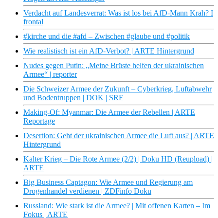
Verdacht auf Landesverrat: Was ist los bei AfD-Mann Krah? I
frontal
#kirche und die #afd – Zwischen #glaube und #politik
Wie realistisch ist ein AfD-Verbot? | ARTE Hintergrund
Nudes gegen Putin: „Meine Brüste helfen der ukrainischen
Armee“ | reporter
Die Schweizer Armee der Zukunft – Cyberkrieg, Luftabwehr
und Bodentruppen | DOK | SRF
Making-Of: Myanmar: Die Armee der Rebellen | ARTE
Reportage
Desertion: Geht der ukrainischen Armee die Luft aus? | ARTE
Hintergrund
Kalter Krieg – Die Rote Armee (2/2) | Doku HD (Reupload) |
ARTE
Big Business Captagon: Wie Armee und Regierung am
Drogenhandel verdienen | ZDFinfo Doku
Russland: Wie stark ist die Armee? | Mit offenen Karten – Im
Fokus | ARTE