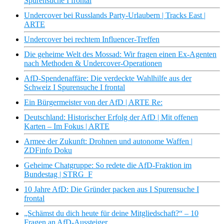
Spurensuche I frontal
Undercover bei Russlands Party-Urlaubern | Tracks East |
ARTE
Undercover bei rechtem Influencer-Treffen
Die geheime Welt des Mossad: Wir fragen einen Ex-Agenten
nach Methoden & Undercover-Operationen
AfD-Spendenaffäre: Die verdeckte Wahlhilfe aus der
Schweiz I Spurensuche I frontal
Ein Bürgermeister von der AfD | ARTE Re:
Deutschland: Historischer Erfolg der AfD | Mit offenen
Karten – Im Fokus | ARTE
Armee der Zukunft: Drohnen und autonome Waffen |
ZDFinfo Doku
Geheime Chatgruppe: So redete die AfD-Fraktion im
Bundestag | STRG_F
10 Jahre AfD: Die Gründer packen aus I Spurensuche I
frontal
„Schämst du dich heute für deine Mitgliedschaft?“ – 10
Fragen an AfD-Aussteiger