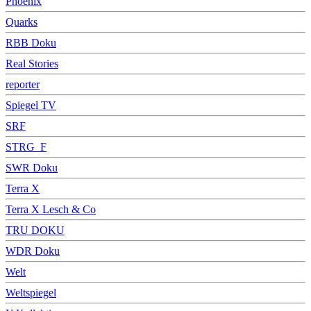
Phoenix
Quarks
RBB Doku
Real Stories
reporter
Spiegel TV
SRF
STRG_F
SWR Doku
Terra X
Terra X Lesch & Co
TRU DOKU
WDR Doku
Welt
Weltspiegel