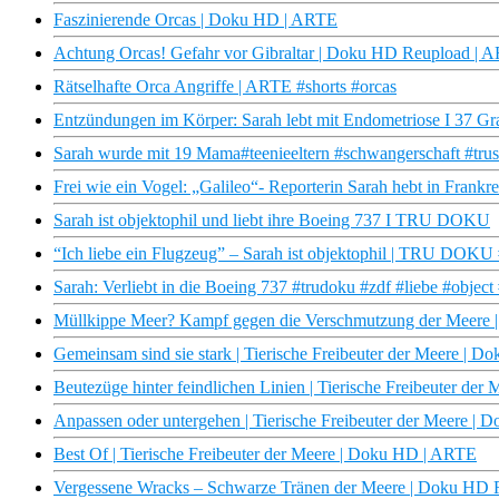
Faszinierende Orcas | Doku HD | ARTE
Achtung Orcas! Gefahr vor Gibraltar | Doku HD Reupload | 
Rätselhafte Orca Angriffe | ARTE #shorts #orcas
Entzündungen im Körper: Sarah lebt mit Endometriose I 37 Gr
Sarah wurde mit 19 Mama#teenieeltern #schwangerschaft #trust
Frei wie ein Vogel: „Galileo“- Reporterin Sarah hebt in Frankr
Sarah ist objektophil und liebt ihre Boeing 737 I TRU DOKU
“Ich liebe ein Flugzeug” – Sarah ist objektophil | TRU DOKU 
Sarah: Verliebt in die Boeing 737 #trudoku #zdf #liebe #object
Müllkippe Meer? Kampf gegen die Verschmutzung der Meere |
Gemeinsam sind sie stark | Tierische Freibeuter der Meere | 
Beutezüge hinter feindlichen Linien | Tierische Freibeuter de
Anpassen oder untergehen | Tierische Freibeuter der Meere |
Best Of | Tierische Freibeuter der Meere | Doku HD | ARTE
Vergessene Wracks – Schwarze Tränen der Meere | Doku HD