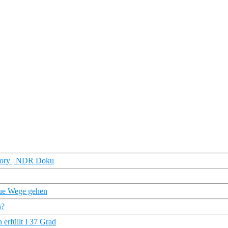
story | NDR Doku
eue Wege gehen
n?
erfüllt I 37 Grad