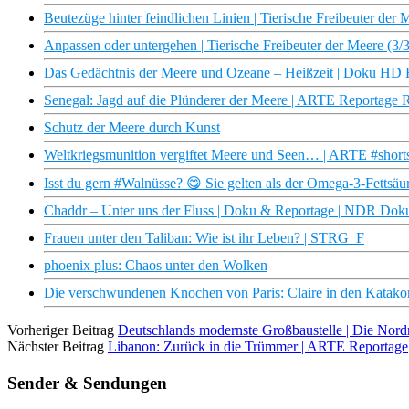
Beutezüge hinter feindlichen Linien | Tierische Freibeuter d
Anpassen oder untergehen | Tierische Freibeuter der Meere (
Das Gedächtnis der Meere und Ozeane – Heißzeit | Doku HD
Senegal: Jagd auf die Plünderer der Meere | ARTE Reportage 
Schutz der Meere durch Kunst
Weltkriegsmunition vergiftet Meere und Seen… | ARTE #short
Isst du gern #Walnüsse? 😋 Sie gelten als der Omega-3-Fettsäu
Chaddr – Unter uns der Fluss | Doku & Reportage | NDR Dok
Frauen unter den Taliban: Wie ist ihr Leben? | STRG_F
phoenix plus: Chaos unter den Wolken
Die verschwundenen Knochen von Paris: Claire in den Katako
Vorheriger Beitrag
Deutschlands modernste Großbaustelle | Die Nor
Nächster Beitrag
Libanon: Zurück in die Trümmer | ARTE Reportage
Sender & Sendungen