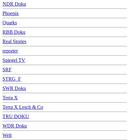
NDR Doku
Phoenix
Quarks
RBB Doku
Real Stories
reporter
Spiegel TV
SRF
STRG_F
SWR Doku
Terra X
Terra X Lesch & Co
TRU DOKU
WDR Doku
Welt