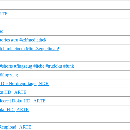
ARTE
ad
ories #tru #zdfmediathek
eich mit einem Mini-Zeppelin ab!
#shorts #flugzeug #liebe #trudoku #funk
 #flugzeug
 Die Nordreportage | NDR
Doku HD | ARTE
r Meere | Doku HD | ARTE
 Doku HD | ARTE
 Reupload | ARTE