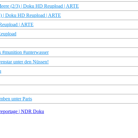
er Meere (2/3) | Doku HD Reupload | ARTE
3/3) | Doku HD Reupload | ARTE
 Reupload | ARTE
Reupload
s #munition #unterwasser
renstar unter den Nüssen!
u
mben unter Paris
dreportage | NDR Doku