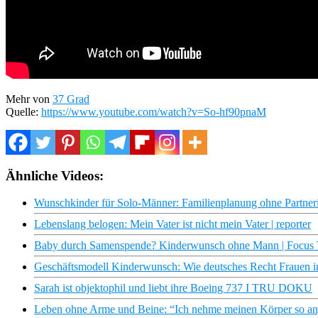
Mehr von
37 Grad
Quelle:
https://www.youtube.com/watch?v=So-hf90pnaM
Ähnliche Videos:
Wunschkinder für Solo-Männer: Familienplanung ohne Partn
Lebenslang belogen: Mein Vater ist nicht mein Vater | reporter
Baby durch Samenspende? Kinderwunsch ohne Mann | Focus
Geschäftsmodell Kinderwunsch: Wie deutsches Recht Frauen in
Sarah ist objektophil und liebt ihre Boeing 737 I TRU DOKU
Leben ohne Arme und Beine: “Ich nehme meinen Körper so an, 