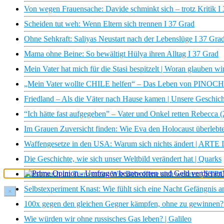
Von wegen Frauensache: Davide schminkt sich – trotz Kritik I
Scheiden tut weh: Wenn Eltern sich trennen I 37 Grad
Ohne Sehkraft: Saliyas Neustart nach der Lebenslüge I 37 Gra
Mama ohne Beine: So bewältigt Hülya ihren Alltag I 37 Grad
Mein Vater hat mich für die Stasi bespitzelt | Woran glauben wi
„Mein Vater wollte CHILE helfen“ – Das Leben von PINOCHET
Friedland – Als die Väter nach Hause kamen | Unsere Geschi
“Ich hätte fast aufgegeben” – Vater und Onkel retten Rebec
Im Grauen Zuversicht finden: Wie Eva den Holocaust überlebt
Waffengesetze in den USA: Warum sich nichts ändert | ARTE I
Die Geschichte, wie sich unser Weltbild verändert hat | Quarks
Missbrauch im Turnverein: Wie Betroffene sich wehren | STR
Selbstexperiment Knast: Wie fühlt sich eine Nacht Gefängnis 
×
100x gegen den gleichen Gegner kämpfen, ohne zu gewinnen? |
Wie würden wir ohne russisches Gas leben? | Galileo