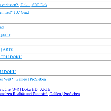
zu verlassen? | Doku | SRF Dok
n frei!” I 37 Grad
rad
eporter
n | ARTE
tt I TRU DOKU
– TRU DOKU
r Welt? | Galileo | ProSieben
ertdürre (3/4) | Doku HD | ARTE
elzen Realität und Fantasie! | Galileo | ProSieben