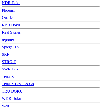
NDR Doku
Phoenix
Quarks
RBB Doku
Real Stories
reporter
Spiegel TV
SRF
STRG_F
SWR Doku
Terra X
Terra X Lesch & Co
TRU DOKU
WDR Doku
Welt