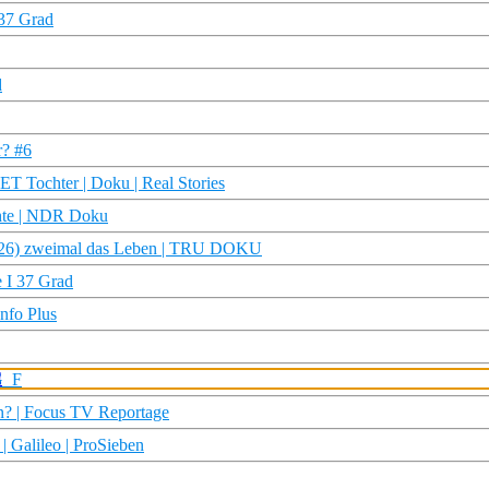
 37 Grad
d
r? #6
 Tochter | Doku | Real Stories
chte | NDR Doku
ca (26) zweimal das Leben | TRU DOKU
e I 37 Grad
nfo Plus
G_F
an? | Focus TV Reportage
 Galileo | ProSieben