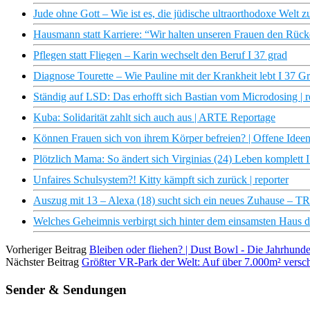
Jude ohne Gott – Wie ist es, die jüdische ultraorthodoxe Welt 
Hausmann statt Karriere: “Wir halten unseren Frauen den Rücke
Pflegen statt Fliegen – Karin wechselt den Beruf I 37 grad
Diagnose Tourette – Wie Pauline mit der Krankheit lebt I 37 G
Ständig auf LSD: Das erhofft sich Bastian vom Microdosing | r
Kuba: Solidarität zahlt sich auch aus | ARTE Reportage
Können Frauen sich von ihrem Körper befreien? | Offene Idee
Plötzlich Mama: So ändert sich Virginias (24) Leben komple
Unfaires Schulsystem?! Kitty kämpft sich zurück | reporter
Auszug mit 13 – Alexa (18) sucht sich ein neues Zuhause 
Welches Geheimnis verbirgt sich hinter dem einsamsten Haus de
Vorheriger Beitrag
Bleiben oder fliehen? | Dust Bowl - Die Jahrhund
Nächster Beitrag
Größter VR-Park der Welt: Auf über 7.000m² verschm
Sender & Sendungen