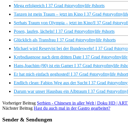
Mega erfolgreich I 37 Grad #storyofmylife #shorts
Tanzen ist mein Traum – jetzt im Kino I 37 Grad #storyofmylif
Serhats Traum von Olympia – jetzt im Kino!I 37 Grad #storyof
Posen, laufen, lächeln! I 37 Grad #storyofmylife #shorts
Glücklich als Transfrau I 37 Grad #storyofmylife #shorts
Michael wird Reservist bei der Bundeswehr! I 37 Grad #storyo
Krebsdiagnose nach dem dritten Date I 37 Grad #storyofmylife
Hans-Joachim (90) ist ein Gamer I 37 Grad #storyofmylife #sho
Er hat mich einfach geghosted! I 37 Grad #storyofmylife #short
Endlich clean: Fabios Weg aus der Sucht I 37 Grad #storyofmyl
Darum war unser Hausbau ein Albtraum I 37 Grad #storyofmyli
Vorheriger Beitrag
Serbien - Chinesen in aller Welt | Doku HD | AR
Nächster Beitrag
Hast du auch mal in der Gastro gearbeitet?
Sender & Sendungen