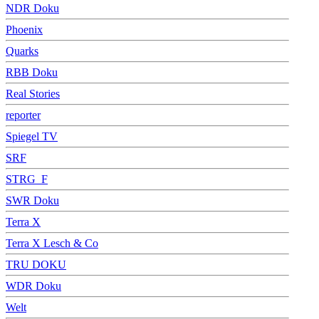
NDR Doku
Phoenix
Quarks
RBB Doku
Real Stories
reporter
Spiegel TV
SRF
STRG_F
SWR Doku
Terra X
Terra X Lesch & Co
TRU DOKU
WDR Doku
Welt