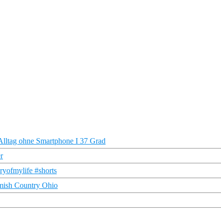
 Alltag ohne Smartphone I 37 Grad
r
yofmylife #shorts
mish Country Ohio