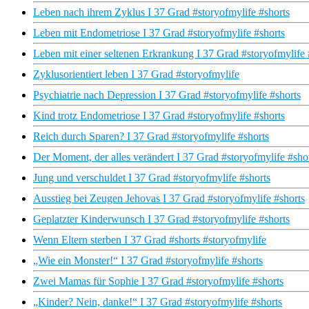
Leben nach ihrem Zyklus I 37 Grad #storyofmylife #shorts
Leben mit Endometriose I 37 Grad #storyofmylife #shorts
Leben mit einer seltenen Erkrankung I 37 Grad #storyofmylife 
Zyklusorientiert leben I 37 Grad #storyofmylife
Psychiatrie nach Depression I 37 Grad #storyofmylife #shorts
Kind trotz Endometriose I 37 Grad #storyofmylife #shorts
Reich durch Sparen? I 37 Grad #storyofmylife #shorts
Der Moment, der alles verändert I 37 Grad #storyofmylife #sho
Jung und verschuldet I 37 Grad #storyofmylife #shorts
Ausstieg bei Zeugen Jehovas I 37 Grad #storyofmylife #shorts
Geplatzter Kinderwunsch I 37 Grad #storyofmylife #shorts
Wenn Eltern sterben I 37 Grad #shorts #storyofmylife
„Wie ein Monster!“ I 37 Grad #storyofmylife #shorts
Zwei Mamas für Sophie I 37 Grad #storyofmylife #shorts
„Kinder? Nein, danke!“ I 37 Grad #storyofmylife #shorts