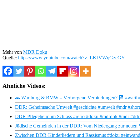
Mehr von
MDR Doku
Quelle:
https://www.youtube.com/watch?v=LKJVWqGzcGY
Ähnliche Videos:
🚗 Wartburg & BMW – Verborgene Verbindungen? 🏁 #wartbur
DDR: Geheimsache Umwelt #geschichte #umwelt #mdr #shorts
DDR Pflegeheim im Schloss #retro #doku #mdrdok #mdr #ddr #
Jüdische Gemeinden in der DDR: Vom Niedergang zur neuen 
Zwischen DDR-Kinderliedern und Rassismus #doku #einwande