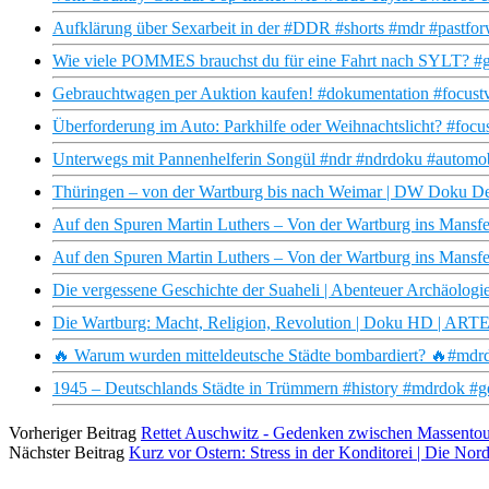
Aufklärung über Sexarbeit in der #DDR #shorts #mdr #pastfo
Wie viele POMMES brauchst du für eine Fahrt nach SYLT? #g
Gebrauchtwagen per Auktion kaufen! #dokumentation #focustv
Überforderung im Auto: Parkhilfe oder Weihnachtslicht? #focu
Unterwegs mit Pannenhelferin Songül #ndr #ndrdoku #automo
Thüringen – von der Wartburg bis nach Weimar | DW Doku D
Auf den Spuren Martin Luthers – Von der Wartburg ins Mansf
Auf den Spuren Martin Luthers – Von der Wartburg ins Man
Die vergessene Geschichte der Suaheli | Abenteuer Archäolog
Die Wartburg: Macht, Religion, Revolution | Doku HD | ART
🔥 Warum wurden mitteldeutsche Städte bombardiert? 🔥#mdrdo
1945 – Deutschlands Städte in Trümmern #history #mdrdok #g
Vorheriger Beitrag
Rettet Auschwitz - Gedenken zwischen Massent
Nächster Beitrag
Kurz vor Ostern: Stress in der Konditorei | Die N