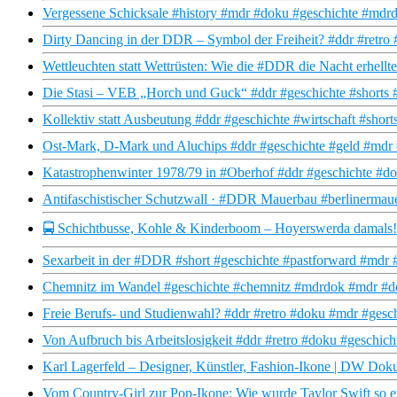
Vergessene Schicksale #history #mdr #doku #geschichte #mdr
Dirty Dancing in der DDR – Symbol der Freiheit? #ddr #retr
Wettleuchten statt Wettrüsten: Wie die #DDR die Nacht erhellt
Die Stasi – VEB „Horch und Guck“ #ddr #geschichte #shorts 
Kollektiv statt Ausbeutung #ddr #geschichte #wirtschaft #shor
Ost-Mark, D-Mark und Aluchips #ddr #geschichte #geld #mdr 
Katastrophenwinter 1978/79 in #Oberhof #ddr #geschichte #do
Antifaschistischer Schutzwall · #DDR Mauerbau #berlinermau
🚍 Schichtbusse, Kohle & Kinderboom – Hoyerswerda damals!
Sexarbeit in der #DDR #short #geschichte #pastforward #mdr
Chemnitz im Wandel #geschichte #chemnitz #mdrdok #mdr #dok
Freie Berufs- und Studienwahl? #ddr #retro #doku #mdr #gesc
Von Aufbruch bis Arbeitslosigkeit #ddr #retro #doku #geschic
Karl Lagerfeld – Designer, Künstler, Fashion-Ikone | DW Dok
Vom Country-Girl zur Pop-Ikone: Wie wurde Taylor Swift so e