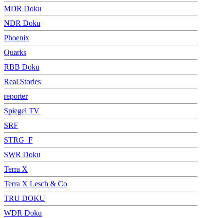
MDR Doku
NDR Doku
Phoenix
Quarks
RBB Doku
Real Stories
reporter
Spiegel TV
SRF
STRG_F
SWR Doku
Terra X
Terra X Lesch & Co
TRU DOKU
WDR Doku