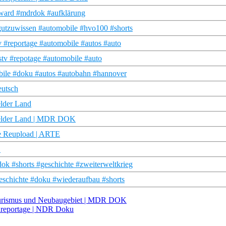
rward #mdrdok #aufklärung
utzuwissen #automobile #hvo100 #shorts
 #reportage #automobile #autos #auto
stv #repotage #automobile #auto
bile #doku #autos #autobahn #hannover
eutsch
elder Land
sfelder Land | MDR DOK
ie Reupload | ARTE
E
k #shorts #geschichte #zweiterweltkrieg
eschichte #doku #wiederaufbau #shorts
ourismus und Neubaugebiet | MDR DOK
ordreportage | NDR Doku