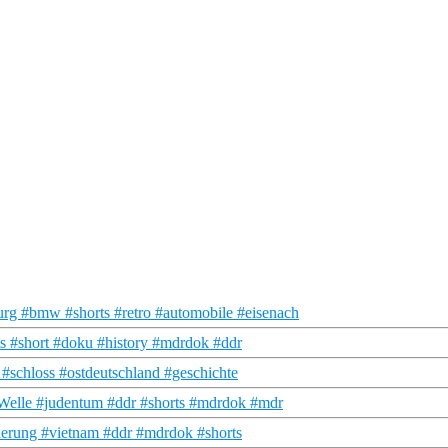
g #bmw #shorts #retro #automobile #eisenach
 #short #doku #history #mdrdok #ddr
schloss #ostdeutschland #geschichte
Welle #judentum #ddr #shorts #mdrdok #mdr
rung #vietnam #ddr #mdrdok #shorts