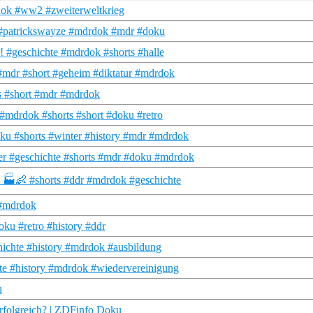
dok #ww2 #zweiterweltkrieg
o #patrickswayze #mdrdok #mdr #doku
e! #geschichte #mdrdok #shorts #halle
#mdr #short #geheim #diktatur #mdrdok
ts #short #mdr #mdrdok
#mdrdok #shorts #short #doku #retro
ku #shorts #winter #history #mdr #mdrdok
er #geschichte #shorts #mdr #doku #mdrdok
 🏭👶 #shorts #ddr #mdrdok #geschichte
 #mdrdok
u #retro #history #ddr
hichte #history #mdrdok #ausbildung
hte #history #mdrdok #wiedervereinigung
u
rfolgreich? | ZDFinfo Doku