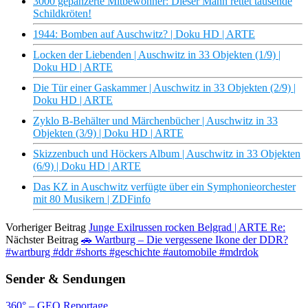
3000 gepanzerte Mitbewohner: Dieser Mann rettet tausende
Schildkröten!
1944: Bomben auf Auschwitz? | Doku HD | ARTE
Locken der Liebenden | Auschwitz in 33 Objekten (1/9) |
Doku HD | ARTE
Die Tür einer Gaskammer | Auschwitz in 33 Objekten (2/9) |
Doku HD | ARTE
Zyklo B-Behälter und Märchenbücher | Auschwitz in 33
Objekten (3/9) | Doku HD | ARTE
Skizzenbuch und Höckers Album | Auschwitz in 33 Objekten
(6/9) | Doku HD | ARTE
Das KZ in Auschwitz verfügte über ein Symphonieorchester
mit 80 Musikern | ZDFinfo
Vorheriger Beitrag
Junge Exilrussen rocken Belgrad | ARTE Re:
Nächster Beitrag
🚗 Wartburg – Die vergessene Ikone der DDR?
#wartburg #ddr #shorts #geschichte #automobile #mdrdok
Sender & Sendungen
360° – GEO Reportage