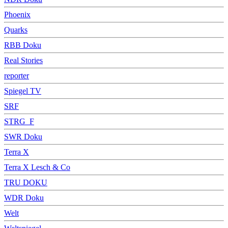
Phoenix
Quarks
RBB Doku
Real Stories
reporter
Spiegel TV
SRF
STRG_F
SWR Doku
Terra X
Terra X Lesch & Co
TRU DOKU
WDR Doku
Welt