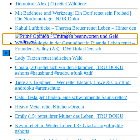
Tiernotruf: Alex (21) rettet Wildtiere
Mit Badehose und Werkzeug: Ein Dorf rettet sein Freibad |
Die Nordreportage | NDR Doku
Kabul Luftbrücke – Theresa Breuer rettet Leben – Hinter den
Kulissen | Thema Plus | ARTE
Wie Technologie in der Gesundheit in Ruanda Leben rettet –
Founders‘ Valley (2/3) | DW Doku Deutsch
×
Lady Tarzan rettet indischen Wald
Chiara (20) rettet sich vor den Flammen | TRU DOKU
#shorts #hausbrand #trudou #funk #zdf
Tiere als Trophäen – Wer rettet Elefant, Löwe & Co.? #ndr
#ndrdoku #artenschutz
Oslo: Tesla geht baden, eine schwimmende Sauna rettet?
Heavy Metal rettet Kirchen-Orgeln
Emily (15) rettet ihrer Mutter das Leben | TRU DOKU
Kevin rettet im Winter Leben I 37 Grad #storyofmylife
#shorts