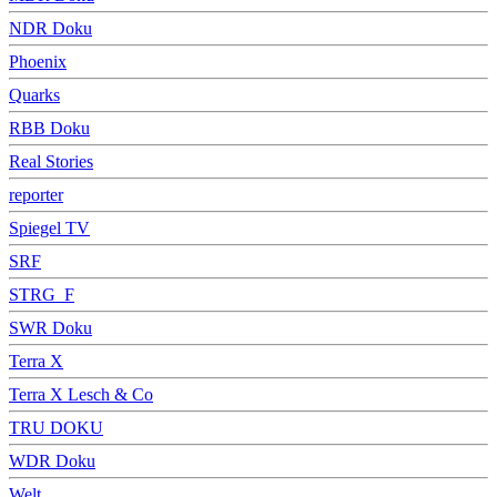
NDR Doku
Phoenix
Quarks
RBB Doku
Real Stories
reporter
Spiegel TV
SRF
STRG_F
SWR Doku
Terra X
Terra X Lesch & Co
TRU DOKU
WDR Doku
Welt