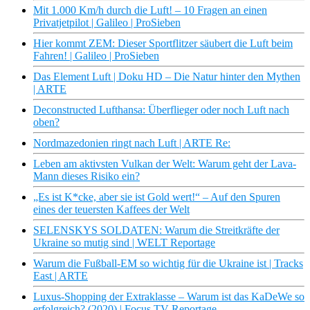
Mit 1.000 Km/h durch die Luft! – 10 Fragen an einen
Privatjetpilot | Galileo | ProSieben
Hier kommt ZEM: Dieser Sportflitzer säubert die Luft beim
Fahren! | Galileo | ProSieben
Das Element Luft | Doku HD – Die Natur hinter den Mythen
| ARTE
Deconstructed Lufthansa: Überflieger oder noch Luft nach
oben?
Nordmazedonien ringt nach Luft | ARTE Re:
Leben am aktivsten Vulkan der Welt: Warum geht der Lava-
Mann dieses Risiko ein?
„Es ist K*cke, aber sie ist Gold wert!“ – Auf den Spuren
eines der teuersten Kaffees der Welt
SELENSKYS SOLDATEN: Warum die Streitkräfte der
Ukraine so mutig sind | WELT Reportage
Warum die Fußball-EM so wichtig für die Ukraine ist | Tracks
East | ARTE
Luxus-Shopping der Extraklasse – Warum ist das KaDeWe so
erfolgreich? (2020) | Focus TV Reportage