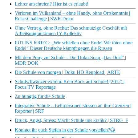
Lehrer anschreien? Hier ist es erlaubt!
Verloren im Vulkanland – ohne Handy, ohne Ortskenntnis |
Reise-Challenge | SWR Doku
Ohne Vertrag, ohne Rechte: Das schmutzige Geschäft mit
Arbeitsmigrant:innen | Y-Kollektiv
PUTINS KRIEG: „Wir schießen ohne Ende! Wir töten ohne
Ende!“ Dieser Deutsche kämpft gegen die Russen
Mit dem Pony zur Schule – Die Doku-Soap „Das Dorf“ |
MDR DOK
Die Schule von morgen | Doku HD Reupload | ARTE
Schulschwänzer extrem: Kein Bock auf Schule! (2012) |
Focus TV Reportage
Zu hungrig für die Schule
Integrative Schule – Lehrpersonen stossen an ihre Grenzen |
Reporter | SRF
Druck, Angst, Stress: Macht Schule uns krank? | STRG_F
Könntet ihr euch Stefan in der Schule vorstellen?😉