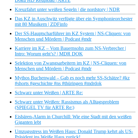
Doku HD Reupload | ARTE
Kreuzfahrt unter weißen Segeln | die nordstory | NDR
Das KZ in Auschwitz verfügte über ein Symphonieorchester
mit 80 Musikern | ZDFinfo
Der SS-Hauptscharführer im KZ System | NS-Cliquen: von
Menschen und Mördern | Podcast #mdr
Karriere im KZ – Vom Bauernsohn zum NS-Verbrecher |
Intro: Worum geht’s? | MDR DOK
Selektion von Zwangsarbeitern im KZ | NS-Cliquen: von
Menschen und Mördern | Podcast #mdr
Mythos Buchenwald – Gab es noch mehr SS-Schätze? #kz
#shorts #geschichte #ns #thüringen #mdrdok
Schwarz unter Weißen | ARTE Re:
Schwarz unter Weißen: Rassismus als Alltagsproblem
(SPIEGEL TV für ARTE Re:)
Eisbären-Alarm in Churchill: Wie eine Stadt mit den weißen
Giganten lebt
Umzugsstress im Weißen Haus: Donald Trump kehrt als US-
Präsident ins Weiße Haus zurück!