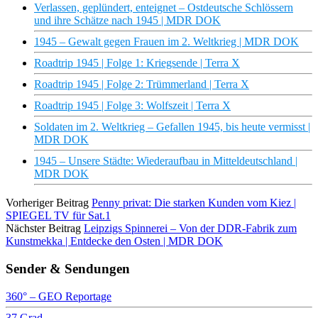
Verlassen, geplündert, enteignet – Ostdeutsche Schlössern
und ihre Schätze nach 1945 | MDR DOK
1945 – Gewalt gegen Frauen im 2. Weltkrieg | MDR DOK
Roadtrip 1945 | Folge 1: Kriegsende | Terra X
Roadtrip 1945 | Folge 2: Trümmerland | Terra X
Roadtrip 1945 | Folge 3: Wolfszeit | Terra X
Soldaten im 2. Weltkrieg – Gefallen 1945, bis heute vermisst |
MDR DOK
1945 – Unsere Städte: Wiederaufbau in Mitteldeutschland |
MDR DOK
Vorheriger Beitrag
Penny privat: Die starken Kunden vom Kiez |
SPIEGEL TV für Sat.1
Nächster Beitrag
Leipzigs Spinnerei – Von der DDR-Fabrik zum
Kunstmekka | Entdecke den Osten | MDR DOK
Sender & Sendungen
360° – GEO Reportage
37 Grad