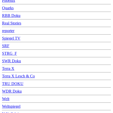
Phoenix
Quarks
RBB Doku
Real Stories
reporter
Spiegel TV
SRF
STRG_F
SWR Doku
Terra X
Terra X Lesch & Co
TRU DOKU
WDR Doku
Welt
Weltspiegel