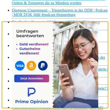
Opfern & Teenagern die zu Mördern werden
Diagnose Unangepasst – Tripperburgen in der DDR | Podcast
| MDR DOK #ddr #podcast #tripperburg
Die Großen Fragen in 10 Minuten | PODCAST #wissen
#mdr #podcast
Zwangsarbeit im NS-Staat: Vergessenes Trauma
#nationalsozialismus #zweiterweltkrieg #zwangsarbeit
Wie ihr den Menschen in der Ukraine helfen könnt |
Weltspiegel Podcast
Das öffentlichste Verbrechen der Nazis: Zwangsarbeit in der
NS-Zeit | ZDFinfo Doku
Mörder bevorzugt – Wie der BND NS-Verbrecher rekrutierte |
ARD History
Frauen der NS-Zeit | Doku HD | ARTE
Hitler-Memes an Schulen: Verharmlosung der NS-Ideologie? |
Y-Kollektiv
Frauen der NS-Zeit | Doku HD Reupload | ARTE
Verbotene Liebe: Queere Opfer der NS-Diktatur | ZDFinfo