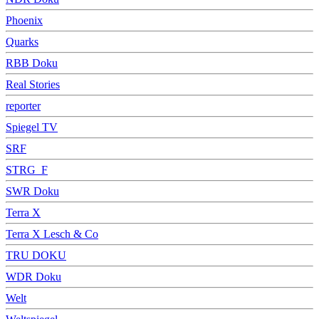
Phoenix
Quarks
RBB Doku
Real Stories
reporter
Spiegel TV
SRF
STRG_F
SWR Doku
Terra X
Terra X Lesch & Co
TRU DOKU
WDR Doku
Welt