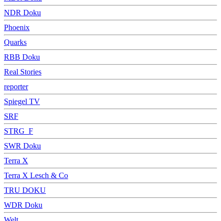
NDR Doku
Phoenix
Quarks
RBB Doku
Real Stories
reporter
Spiegel TV
SRF
STRG_F
SWR Doku
Terra X
Terra X Lesch & Co
TRU DOKU
WDR Doku
Welt