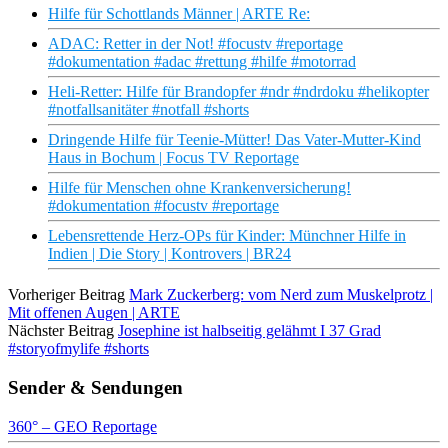
Hilfe für Schottlands Männer | ARTE Re:
ADAC: Retter in der Not! #focustv #reportage
#dokumentation #adac #rettung #hilfe #motorrad
Heli-Retter: Hilfe für Brandopfer #ndr #ndrdoku #helikopter
#notfallsanitäter #notfall #shorts
Dringende Hilfe für Teenie-Mütter! Das Vater-Mutter-Kind
Haus in Bochum | Focus TV Reportage
Hilfe für Menschen ohne Krankenversicherung!
#dokumentation #focustv #reportage
Lebensrettende Herz-OPs für Kinder: Münchner Hilfe in
Indien | Die Story | Kontrovers | BR24
Vorheriger Beitrag
Mark Zuckerberg: vom Nerd zum Muskelprotz |
Mit offenen Augen | ARTE
Nächster Beitrag
Josephine ist halbseitig gelähmt I 37 Grad
#storyofmylife #shorts
Sender & Sendungen
360° – GEO Reportage