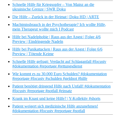
Schnelle Hilfe für Kriegsopfer – Von Mainz an die
ukrainische Grenze | SWR Doku
Die Hilfe – Zurück in der Heimat | Doku HD | ARTE
Machtmissbrauch in der Psychotherapie? Ich wollte Hilfe,
mein Therapeut wollte mich I Podcast
Hilfe bei Nadelphobie | Raus aus der Angst | Folge 4/6
Preview | Eindringende Nadeln
Hilfe bei Panikattacken | Raus aus der Angst | Folge 6/6
Preview | Tötende Keime
Schnelle Hilfe gefragt: Verdacht auf Schlaganfall #focustv
#dokumentation #reportage #rettungsdienst
Wie kommt es zu 30.000 Euro Schulden? #dokumentation
#reportage #focustv #schulden #geldnot #hilfe
Patient benötigt dringend Hilfe nach Unfall! #dokumentation
#focustv #reportage #notfall #einsatz
Krank im Knast und keine Hilfe? | Y-Kollektiv #shorts
Patient weigert sich medizinische Hilfe anzunehmen!
#dokumentation #focustv #reportage #notfall