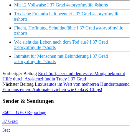
Mit 12 Vollwaise I 37 Grad #storyofmylife #shorts
Toxische Freundschaft beendet I 37 Grad #storyofmylife
#shorts
Flucht, Hoffnung, Schuldgefühle I 37 Grad #storyofmylife
#shorts
Wie sieht das Leben nach dem Tod aus? I 37 Grad
#storyofmylife #shorts
Intimität für Menschen mit Behinderung I 37 Grad
#storyofmylife #shorts
Vorheriger Beitrag
Erschöpft, leer und depressiv: Monja bekommt
Hilfe durch Assistenzhündin Tracy I 37 Grad
Nächster Beitrag
Luxusautos im Wert von mehreren Hunderttausend
Euro aus einem Automaten ziehen wie Cola & Chips!
Sender & Sendungen
360° – GEO Reportage
37 Grad
3sat