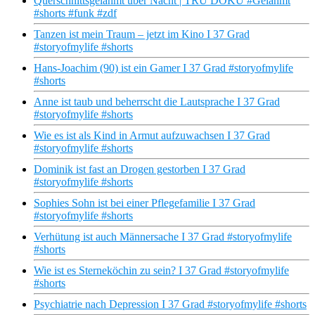
Querschnittsgelähmt über Nacht | TRU DOKU #Gelähmt
#shorts #funk #zdf
Tanzen ist mein Traum – jetzt im Kino I 37 Grad
#storyofmylife #shorts
Hans-Joachim (90) ist ein Gamer I 37 Grad #storyofmylife
#shorts
Anne ist taub und beherrscht die Lautsprache I 37 Grad
#storyofmylife #shorts
Wie es ist als Kind in Armut aufzuwachsen I 37 Grad
#storyofmylife #shorts
Dominik ist fast an Drogen gestorben I 37 Grad
#storyofmylife #shorts
Sophies Sohn ist bei einer Pflegefamilie I 37 Grad
#storyofmylife #shorts
Verhütung ist auch Männersache I 37 Grad #storyofmylife
#shorts
Wie ist es Sterneköchin zu sein? I 37 Grad #storyofmylife
#shorts
Psychiatrie nach Depression I 37 Grad #storyofmylife #shorts