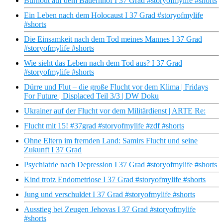
Burnout auf dem Bauernhof I 37 Grad #storyofmylife #shorts
Ein Leben nach dem Holocaust I 37 Grad #storyofmylife
#shorts
Die Einsamkeit nach dem Tod meines Mannes I 37 Grad
#storyofmylife #shorts
Wie sieht das Leben nach dem Tod aus? I 37 Grad
#storyofmylife #shorts
Dürre und Flut – die große Flucht vor dem Klima | Fridays
For Future | Displaced Teil 3/3 | DW Doku
Ukrainer auf der Flucht vor dem Militärdienst | ARTE Re:
Flucht mit 15! #37grad #storyofmylife #zdf #shorts
Ohne Eltern im fremden Land: Samirs Flucht und seine
Zukunft I 37 Grad
Psychiatrie nach Depression I 37 Grad #storyofmylife #shorts
Kind trotz Endometriose I 37 Grad #storyofmylife #shorts
Jung und verschuldet I 37 Grad #storyofmylife #shorts
Ausstieg bei Zeugen Jehovas I 37 Grad #storyofmylife
#shorts