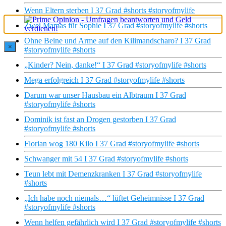
Wenn Eltern sterben I 37 Grad #shorts #storyofmylife
Zwei Mamas für Sophie I 37 Grad #storyofmylife #shorts
Ohne Beine und Arme auf den Kilimandscharo? I 37 Grad
×
#storyofmylife #shorts
„Kinder? Nein, danke!“ I 37 Grad #storyofmylife #shorts
Mega erfolgreich I 37 Grad #storyofmylife #shorts
Darum war unser Hausbau ein Albtraum I 37 Grad
#storyofmylife #shorts
Dominik ist fast an Drogen gestorben I 37 Grad
#storyofmylife #shorts
Florian wog 180 Kilo I 37 Grad #storyofmylife #shorts
Schwanger mit 54 I 37 Grad #storyofmylife #shorts
Teun lebt mit Demenzkranken I 37 Grad #storyofmylife
#shorts
„Ich habe noch niemals…“ lüftet Geheimnisse I 37 Grad
#storyofmylife #shorts
Wenn helfen gefährlich wird I 37 Grad #storyofmylife #shorts