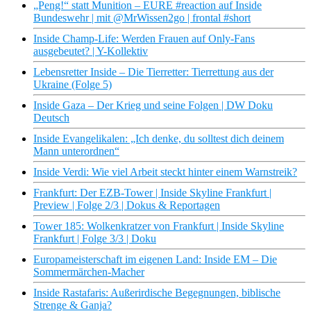
„Peng!“ statt Munition – EURE #reaction auf Inside
Bundeswehr | mit @MrWissen2go | frontal #short
Inside Champ-Life: Werden Frauen auf Only-Fans
ausgebeutet? | Y-Kollektiv
Lebensretter Inside – Die Tierretter: Tierrettung aus der
Ukraine (Folge 5)
Inside Gaza – Der Krieg und seine Folgen | DW Doku
Deutsch
Inside Evangelikalen: „Ich denke, du solltest dich deinem
Mann unterordnen“
Inside Verdi: Wie viel Arbeit steckt hinter einem Warnstreik?
Frankfurt: Der EZB-Tower | Inside Skyline Frankfurt |
Preview | Folge 2/3 | Dokus & Reportagen
Tower 185: Wolkenkratzer von Frankfurt | Inside Skyline
Frankfurt | Folge 3/3 | Doku
Europameisterschaft im eigenen Land: Inside EM – Die
Sommermärchen-Macher
Inside Rastafaris: Außerirdische Begegnungen, biblische
Strenge & Ganja?