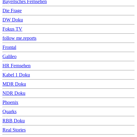
Bayerisches Fernsehen
Die Frage
DW Doku
Fokus TV
follow me.reports
Frontal
Galileo
HR Fernsehen
Kabel 1 Doku
MDR Doku
NDR Doku
Phoenix
Quarks
RBB Doku
Real Stories