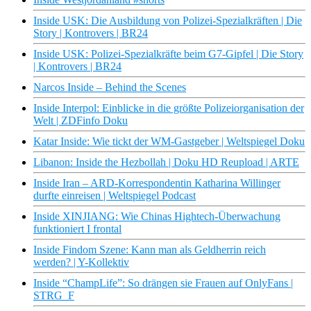
Inside USK: Die Ausbildung von Polizei-Spezialkräften | Die
Story | Kontrovers | BR24
Inside USK: Polizei-Spezialkräfte beim G7-Gipfel | Die Story
| Kontrovers | BR24
Narcos Inside – Behind the Scenes
Inside Interpol: Einblicke in die größte Polizeiorganisation der
Welt | ZDFinfo Doku
Katar Inside: Wie tickt der WM-Gastgeber | Weltspiegel Doku
Libanon: Inside the Hezbollah | Doku HD Reupload | ARTE
Inside Iran – ARD-Korrespondentin Katharina Willinger
durfte einreisen | Weltspiegel Podcast
Inside XINJIANG: Wie Chinas Hightech-Überwachung
funktioniert I frontal
Inside Findom Szene: Kann man als Geldherrin reich
werden? | Y-Kollektiv
Inside “ChampLife”: So drängen sie Frauen auf OnlyFans |
STRG_F