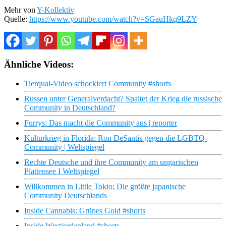
Mehr von
Y-Kollektiv
Quelle:
https://www.youtube.com/watch?v=SGauHkq9LZY
Ähnliche Videos:
Tierqual-Video schockiert Community #shorts
Russen unter Generalverdacht? Spaltet der Krieg die russische
Community in Deutschland?
Furrys: Das macht die Community aus | reporter
Kulturkrieg in Florida: Ron DeSantis gegen die LGBTQ-
Community | Weltspiegel
Rechte Deutsche und ihre Community am ungarischen
Plattensee I Weltspiegel
Willkommen in Little Tokio: Die größte japanische
Community Deutschlands
Inside Cannabis: Grünes Gold #shorts
Inside Westjordanland #shorts