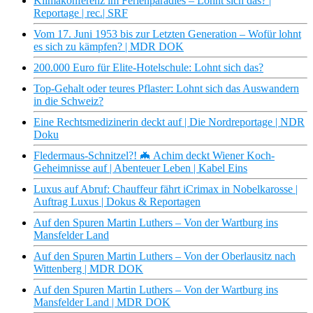
Klimakonferenz im Ferienparadies – Lohnt sich das? |
Reportage | rec.| SRF
Vom 17. Juni 1953 bis zur Letzten Generation – Wofür lohnt
es sich zu kämpfen? | MDR DOK
200.000 Euro für Elite-Hotelschule: Lohnt sich das?
Top-Gehalt oder teures Pflaster: Lohnt sich das Auswandern
in die Schweiz?
Eine Rechtsmedizinerin deckt auf | Die Nordreportage | NDR
Doku
Fledermaus-Schnitzel?! 🦇 Achim deckt Wiener Koch-
Geheimnisse auf | Abenteuer Leben | Kabel Eins
Luxus auf Abruf: Chauffeur fährt iCrimax in Nobelkarosse |
Auftrag Luxus | Dokus & Reportagen
Auf den Spuren Martin Luthers – Von der Wartburg ins
Mansfelder Land
Auf den Spuren Martin Luthers – Von der Oberlausitz nach
Wittenberg | MDR DOK
Auf den Spuren Martin Luthers – Von der Wartburg ins
Mansfelder Land | MDR DOK