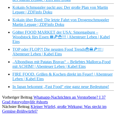
Kokain-Schmuggler packt aus: Der große Plan von Martin
Lepage | ZDFinfo Doku
Kokain über Bord: Die letzte Fahrt von Drogenschmuggler
Martin Lepage | ZDFinfo Doku
Gößter FOOD MARKET der USA: Smorgasburg –
Woodstock fürs Essen 🍔🍕🍟!!! | Abenteuer Leben | Kabel
Eins
TOP oder FLOP?! Die neusten Food Trends🍟🍔🍕!!! |
Abenteuer Leben | Kabel Eins
„Albondigas mit Patatas Bravas“ – Beliebtes Mallorca-Food
mit ACHIM! | Abenteuer Leben | Kabel Eins
FIRE FOOD. Grillen & Kochen direkt im Feuer! | Abenteuer
Leben | Kabel Eins
In Japan bekommt „Fast Food“ eine ganz neue Bedeutung!
Vorheriger Beitrag
Whatsapp-Nachrichten an Verstorbene? I 37
Grad #storyofmylife #shorts
Nächster Beitrag
Kleiner Würfel, große Wirkung: Was steckt im
Gemüse-Brühwürfel?