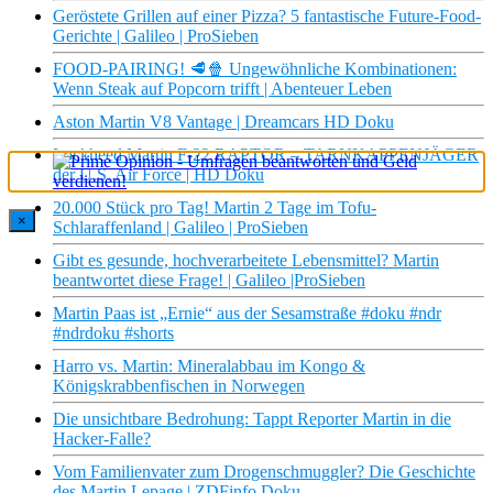
Geröstete Grillen auf einer Pizza? 5 fantastische Future-Food-
Gerichte | Galileo | ProSieben
FOOD-PAIRING! 🥩🍿 Ungewöhnliche Kombinationen:
Wenn Steak auf Popcorn trifft | Abenteuer Leben
Aston Martin V8 Vantage | Dreamcars HD Doku
Lockheed Martin F-22 RAPTOR – TARNKAPPENJÄGER
der U.S. Air Force | HD Doku
20.000 Stück pro Tag! Martin 2 Tage im Tofu-
×
Schlaraffenland | Galileo | ProSieben
Gibt es gesunde, hochverarbeitete Lebensmittel? Martin
beantwortet diese Frage! | Galileo |ProSieben
Martin Paas ist „Ernie“ aus der Sesamstraße #doku #ndr
#ndrdoku #shorts
Harro vs. Martin: Mineralabbau im Kongo &
Königskrabbenfischen in Norwegen
Die unsichtbare Bedrohung: Tappt Reporter Martin in die
Hacker-Falle?
Vom Familienvater zum Drogenschmuggler? Die Geschichte
des Martin Lepage | ZDFinfo Doku