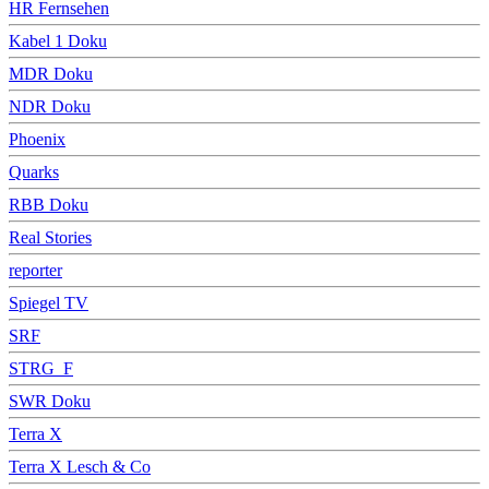
HR Fernsehen
Kabel 1 Doku
MDR Doku
NDR Doku
Phoenix
Quarks
RBB Doku
Real Stories
reporter
Spiegel TV
SRF
STRG_F
SWR Doku
Terra X
Terra X Lesch & Co