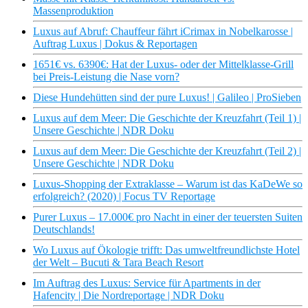
Massenproduktion
Luxus auf Abruf: Chauffeur fährt iCrimax in Nobelkarosse |
Auftrag Luxus | Dokus & Reportagen
1651€ vs. 6390€: Hat der Luxus- oder der Mittelklasse-Grill
bei Preis-Leistung die Nase vorn?
Diese Hundehütten sind der pure Luxus! | Galileo | ProSieben
Luxus auf dem Meer: Die Geschichte der Kreuzfahrt (Teil 1) |
Unsere Geschichte | NDR Doku
Luxus auf dem Meer: Die Geschichte der Kreuzfahrt (Teil 2) |
Unsere Geschichte | NDR Doku
Luxus-Shopping der Extraklasse – Warum ist das KaDeWe so
erfolgreich? (2020) | Focus TV Reportage
Purer Luxus – 17.000€ pro Nacht in einer der teuersten Suiten
Deutschlands!
Wo Luxus auf Ökologie trifft: Das umweltfreundlichste Hotel
der Welt – Bucuti & Tara Beach Resort
Im Auftrag des Luxus: Service für Apartments in der
Hafencity | Die Nordreportage | NDR Doku