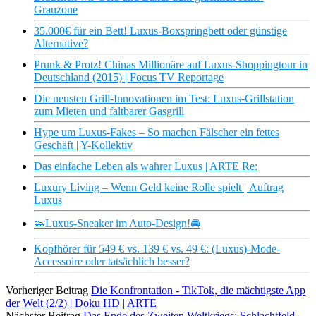
Grauzone
35.000€ für ein Bett! Luxus-Boxspringbett oder günstige
Alternative?
Prunk & Protz! Chinas Millionäre auf Luxus-Shoppingtour in
Deutschland (2015) | Focus TV Reportage
Die neusten Grill-Innovationen im Test: Luxus-Grillstation
zum Mieten und faltbarer Gasgrill
Hype um Luxus-Fakes – So machen Fälscher ein fettes
Geschäft | Y-Kollektiv
Das einfache Leben als wahrer Luxus | ARTE Re:
Luxury Living – Wenn Geld keine Rolle spielt | Auftrag
Luxus
👟Luxus-Sneaker im Auto-Design!🚘
Kopfhörer für 549 € vs. 139 € vs. 49 €: (Luxus)-Mode-
Accessoire oder tatsächlich besser?
Vorheriger Beitrag
Die Konfrontation - TikTok, die mächtigste App
der Welt (2/2) | Doku HD | ARTE
Nächster Beitrag
Das Ende des Zweiten Weltkriegs: Schlachtfeld