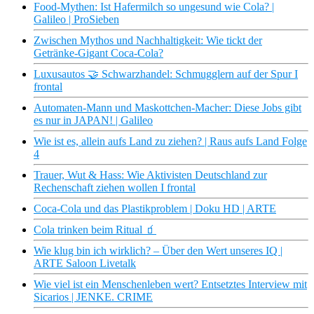
Food-Mythen: Ist Hafermilch so ungesund wie Cola? |
Galileo | ProSieben
Zwischen Mythos und Nachhaltigkeit: Wie tickt der
Getränke-Gigant Coca-Cola?
Luxusautos 🤝 Schwarzhandel: Schmugglern auf der Spur I
frontal
Automaten-Mann und Maskottchen-Macher: Diese Jobs gibt
es nur in JAPAN! | Galileo
Wie ist es, allein aufs Land zu ziehen? | Raus aufs Land Folge
4
Trauer, Wut & Hass: Wie Aktivisten Deutschland zur
Rechenschaft ziehen wollen I frontal
Coca-Cola und das Plastikproblem | Doku HD | ARTE
Cola trinken beim Ritual 🧃
Wie klug bin ich wirklich? – Über den Wert unseres IQ |
ARTE Saloon Livetalk
Wie viel ist ein Menschenleben wert? Entsetztes Interview mit
Sicarios | JENKE. CRIME