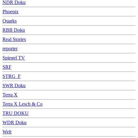
NDR Doku
Phoenix
Quarks
RBB Doku
Real Stories
reporter
Spiegel TV
SRF
STRG_F
SWR Doku
Terra X
Terra X Lesch & Co
TRU DOKU
WDR Doku
Welt