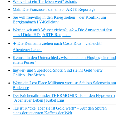
Wie viel ist ein Tierleben wert? #shorts
Mali: Die Franzosen ziehen ab | ARTE Reportage
Sie will freiwillig in den Krieg ziehen – der Konflikt um
Bergkarabach I Y-Kollektiv
Werden wir aufs Wasser ziehen? | 42 – Die Antwort auf fast
alles | Doku HD | ARTE Reupload
✈️ Die Reimanns ziehen nach Costa Rica – vielleicht! |
Abenteuer Leben
Kennst du den Unterschied zwischen einem Flugbegleiter und
einem Purser?
Ingwer- und Superfood-Shots: Sind sie ihr Geld wert? |
Galileo | ProSieben
Wenn ein Lost Place Millionen wert ist: Schloss Salenstein am
Bodensee
Der Küchenallrounder THERMOMIX: Ist er den Hype wert?
| Abenteuer Leben | Kabel Eins
„Es ist K*cke, aber sie ist Gold wert!“ – Auf den Spuren
eines der teuersten Kaffees der Welt