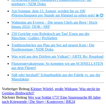
nordstory | NDR Doku
Am Sonntag, dem 13. August, werden bis zu 100
#Sternschnuppen pro Stunde am Himmel zu sehen sein! 💫😍
Wahnsinn am Everest – Die neuen Chefs am Berg | Hoch
hinaus 2024 | DOK | SRF
250 Gerichte vom Robokoch am Tag! Essen aus der
Maschine | Galileo | ProSieben
Traditionsbäcker aus Plau am See auf neuem Kurs | Die
Nordreportage | NDR Doku
Was wird aus den Dörfern am Vulkan? | ARTE Re: Reupload
Flugzeugevakuierung: So kommen wir am SCHNELLSTEN
aus dem Flieger!
Süß oder herzhaft? Schupfnudeln aus der Fabrik vs. aus der
Manufaktur
Vorheriger Beitrag
Kleiner Würfel, große Wirkung: Was steckt im
Gemüse-Brühwürfel?
Nächster Beitrag
Wer war Soldat 173? Eine Spurensuche 80 Jahre
nach Kriegsende | Die Story | Kontrovers | BR24