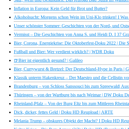
Inflation in Europa: Kein Geld für Brot und Butter?
Alkoholsucht: Morgens schon Wein im Uni-Klo trinken! I Was
Unser schönster Sommer: Geschichten von der Nord- und Ost
Vermisst – Die Geschichten von Anna S. und Heidi D. I 37 Gr
Bier, Corona, Energiekrise: Die Oktoberfest-Doku 2022 | Die S
Fußball und Bier: Wer verdient wirklich? | WDR Doku
🍺Bier ist eigentlich gesund? | Galileo
Bier, Currywurst & Bretzel: Der Deutschland-Hype in Paris | G
Klassik unterm Hakenkreuz – Der Maestro und die Cellistin 
Brandenburg – von Schloss Sanssouci bis zum Spreewald| Aus
Thüringen – von der Wartburg bis nach Weimar | DW Doku D
Rheinland-Pfalz – Von der Burg Eltz bis zum Mittleren Rheint
Dick, dicker, fettes Geld | Doku HD Reupload | ARTE
Melania Trump – obskures Objekt der Macht? I Doku HD Reu