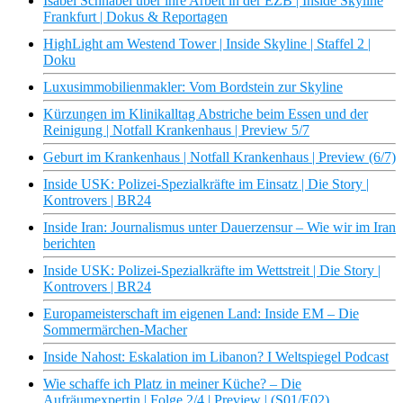
Isabel Schnabel über ihre Arbeit in der EZB | Inside Skyline
Frankfurt | Dokus & Reportagen
HighLight am Westend Tower | Inside Skyline | Staffel 2 |
Doku
Luxusimmobilienmakler: Vom Bordstein zur Skyline
Kürzungen im Klinikalltag Abstriche beim Essen und der
Reinigung | Notfall Krankenhaus | Preview 5/7
Geburt im Krankenhaus | Notfall Krankenhaus | Preview (6/7)
Inside USK: Polizei-Spezialkräfte im Einsatz | Die Story |
Kontrovers | BR24
Inside Iran: Journalismus unter Dauerzensur – Wie wir im Iran
berichten
Inside USK: Polizei-Spezialkräfte im Wettstreit | Die Story |
Kontrovers | BR24
Europameisterschaft im eigenen Land: Inside EM – Die
Sommermärchen-Macher
Inside Nahost: Eskalation im Libanon? I Weltspiegel Podcast
Wie schaffe ich Platz in meiner Küche? – Die
Aufräumexpertin | Folge 2/4 | Preview | (S01/E02)