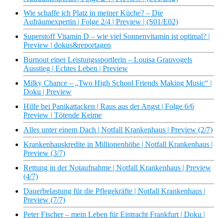
Wie schaffe ich Platz in meiner Küche? – Die
Aufräumexpertin | Folge 2/4 | Preview | (S01/E02)
Superstoff Vitamin D – wie viel Sonnenvitamin ist optimal? |
Preview | dokus&reportagen
Burnout einer Leistungssportlerin – Louisa Grauvogels
Ausstieg | Echtes Leben | Preview
Milky Chance – „Two High School Friends Making Music“ |
Doku | Preview
Hilfe bei Panikattacken | Raus aus der Angst | Folge 6/6
Preview | Tötende Keime
Alles unter einem Dach | Notfall Krankenhaus | Preview (2/7)
Krankenhauskredite in Millionenhöhe | Notfall Krankenhaus |
Preview (3/7)
Rettung in der Notaufnahme | Notfall Krankenhaus | Preview
(4/7)
Dauerbelastung für die Pflegekräfte | Notfall Krankenhaus |
Preview (7/7)
Peter Fischer – mein Leben für Eintracht Frankfurt | Doku |