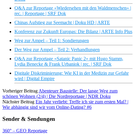
Q&A zur Reportage «Wiedersehen mit den Waldmenschen» |
rec. | Reportage | SRF Dok
Chinas Aufstieg zur Seemacht | Doku HD | ARTE
Konferenz zur Zukunft Europas: Die Bilanz | ARTE Info Plus
Weg zur Ampel – Teil 1: Sondierungen
Der Weg zur Ampel – Teil 2: Verhandlungen
Q&A zur Reportage «Satanic Panic 2» mit Hugo Stamm,
Lydia Benecke & Frank Urbaniok | rec. | SRF Dok
Digitale Diskriminierung: Wie KI in der Medizin zur Gefahr
wird | Digital Empire
Vorheriger Beitrag
Abenteuer Baustelle: Der lange Weg zum
schönen Wohnen (2/4) | Die Nordreportage | NDR Doku
Nächster Beitrag
Ein Jahr verliebt: Treffe ich sie zum ersten Mal? |
Wie abhängig sind wir vom Online-Dating? #6
Sender & Sendungen
360° – GEO Reportage