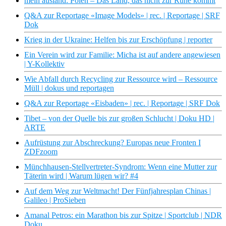
mein ausland: Polen – Das Land, das nicht zur Ruhe kommt
Q&A zur Reportage «Image Models» | rec. | Reportage | SRF
Dok
Krieg in der Ukraine: Helfen bis zur Erschöpfung | reporter
Ein Verein wird zur Familie: Micha ist auf andere angewiesen
| Y-Kollektiv
Wie Abfall durch Recycling zur Ressource wird – Ressource
Müll | dokus und reportagen
Q&A zur Reportage «Eisbaden» | rec. | Reportage | SRF Dok
Tibet – von der Quelle bis zur großen Schlucht | Doku HD |
ARTE
Aufrüstung zur Abschreckung? Europas neue Fronten I
ZDFzoom
Münchhausen-Stellvertreter-Syndrom: Wenn eine Mutter zur
Täterin wird | Warum lügen wir? #4
Auf dem Weg zur Weltmacht! Der Fünfjahresplan Chinas |
Galileo | ProSieben
Amanal Petros: ein Marathon bis zur Spitze | Sportclub | NDR
Doku