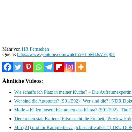
Mehr von
HR Fernsehen
Quelle:
https://www.youtube.com/watch?v=LbM1JsVEQ0E
Ähnliche Videos:
Wie schaffe ich Platz in meiner Küche? – Die Aufräumexpertin 
Wer sind die Autotuner? (S01/E02) | Wer sind die? | NDR Dok
Mode – Killen unsere Klamotten das Klima? (S01/E02) | The
Tiere retten statt Kariere | Friso sucht die Freiheit | Preview Fo
Miri (21) und ihr Kämpferherz: „Ich schaffe alles!“ | TRU D