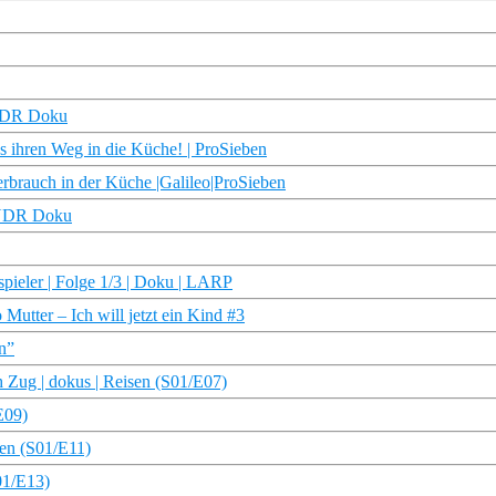
| WDR Doku
ss ihren Weg in die Küche! | ProSieben
erbrauch in der Küche |Galileo|ProSieben
| NDR Doku
spieler | Folge 1/3 | Doku | LARP
Mutter – Ich will jetzt ein Kind #3
en”
 Zug | dokus | Reisen (S01/E07)
E09)
sen (S01/E11)
01/E13)