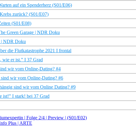
 Warten auf ein Spenderherz (S01/E06)
r Krebs zurück? (S01/E07)
Zeiten (S01/E08)
| The Green Garage | NDR Doku
ge | NDR Doku
ber die Flutkatastrophe 2021 I frontal
wie er ist.” I 37 Grad
 sind wir vom Online-Dating? #4
ig sind wir vom Online-Dating? #6
abhängig sind wir vom Online Dating? #9
ist!” I stark! bei 37 Grad
äumexpertin | Folge 2/4 | Preview | (S01/E02)
 Info Plus | ARTE