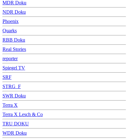
MDR Doku
NDR Doku
Phoenix
Quarks
RBB Doku
Real Stories
reporter
Spiegel TV
SRF
STRG_F
SWR Doku
Terra X
Terra X Lesch & Co
TRU DOKU
WDR Doku