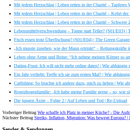
Mit jedem Herzschlag | Leben retten in der Charité – Tapferes
Mit jedem Herzschlag | Leben retten in der Charité – Kehrt de
Mit jedem Herzschlag | Leben retten in der Charité – Schwere 
Lebensmittelverschwendung – Tonne statt Teller? (S01/E03) 
Fisch essen trotz Überfischung? (S01/E04) | The Green Gara
„Ich musste zusehen, wie der Mann ertrinkt“ – Rettungskräfte ü
Leben ohne Arme und Beine: “Ich nehme meinen Körper so an, 
Dating-Frust: Ich will nicht mehr online daten! | Wie abhängig
Ein Jahr verliebt: Treffe ich sie zum ersten Mal? | Wie abhäng
Catfishing: So brachte ich andere dazu, mich zu lieben | Wie 
Regenbogenfamilie: „Ich habe meine Familie gerne – so, wie sie 
Die jungen Ärzte – Folge 2 | Auf Leben und Tod | Re-Upload
Vorheriger Beitrag
Wie schaffe ich Platz in meiner Küche? - Die Aufr
Nächster Beitrag
Streiks, Inflation, Migration: Was bewegt Europa? |
Sender & Sendungen