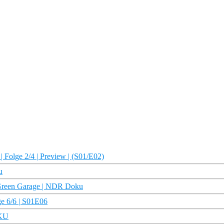
| Folge 2/4 | Preview | (S01/E02)
u
 Green Garage | NDR Doku
lge 6/6 | S01E06
OKU