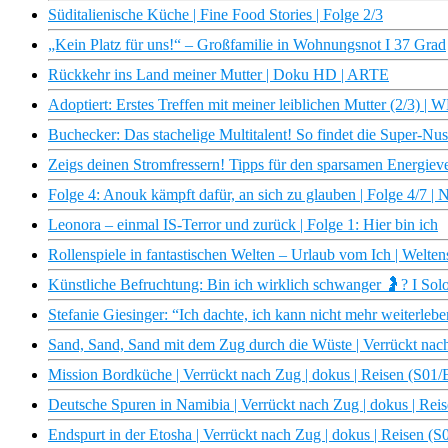
Süditalienische Küche | Fine Food Stories | Folge 2/3
„Kein Platz für uns!“ – Großfamilie in Wohnungsnot I 37 Grad
Rückkehr ins Land meiner Mutter | Doku HD | ARTE
Adoptiert: Erstes Treffen mit meiner leiblichen Mutter (2/3) 
Buchecker: Das stachelige Multitalent! So findet die Super-Nu
Zeigs deinen Stromfressern! Tipps für den sparsamen Energiev
Folge 4: Anouk kämpft dafür, an sich zu glauben | Folge 4/7 
Leonora – einmal IS-Terror und zurück | Folge 1: Hier bin ich
Rollenspiele in fantastischen Welten – Urlaub vom Ich | Welten
Künstliche Befruchtung: Bin ich wirklich schwanger 🤰? I Solo 
Stefanie Giesinger: “Ich dachte, ich kann nicht mehr weiterleb
Sand, Sand, Sand mit dem Zug durch die Wüste | Verrückt nach
Mission Bordküche | Verrückt nach Zug | dokus | Reisen (S01/
Deutsche Spuren in Namibia | Verrückt nach Zug | dokus | Rei
Endspurt in der Etosha | Verrückt nach Zug | dokus | Reisen (S