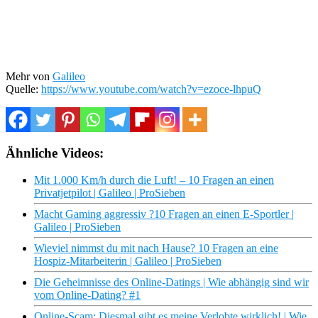
Mehr von
Galileo
Quelle:
https://www.youtube.com/watch?v=ezoce-lhpuQ
Ähnliche Videos:
Mit 1.000 Km/h durch die Luft! – 10 Fragen an einen
Privatjetpilot | Galileo | ProSieben
Macht Gaming aggressiv ?10 Fragen an einen E-Sportler |
Galileo | ProSieben
Wieviel nimmst du mit nach Hause? 10 Fragen an eine
Hospiz-Mitarbeiterin | Galileo | ProSieben
Die Geheimnisse des Online-Datings | Wie abhängig sind wir
vom Online-Dating? #1
Online-Scam: Diesmal gibt es meine Verlobte wirklich! | Wie