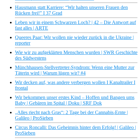
Hausmann statt Karriere: “Wir halten unseren Frauen den
Rücken frei!” I 37 Grad
Leben wir in einem Schwarzen Loch? | 42 – Die Antwort auf
fast alles | ARTE
Queeres Paar: Wir wollen nie wieder zurück in die Ukraine |
reporter
Wie wir zu aufgeklärten Menschen wurden | SWR Geschichte
des Südwestens
Münchhausen-Stellvertreter-Syndrom: Wenn eine Mutter zur
Täterin wird | Warum lügen wir? #4
Wir decken auf, was andere verbergen wollen I Kanaltrailer I
frontal
Wir bekommen unser erstes Kind – Hoffen und Bangen ums
Baby | Gebären im Spital | Doku | SRF Dok
„Alles riecht nach Gras“: 2 Tage bei der Cannabis-Ernte |
Galileo | ProSieben
Circus Roncalli: Das Geheimnis hinter dem Erfolg! | Galileo |
ProSieben