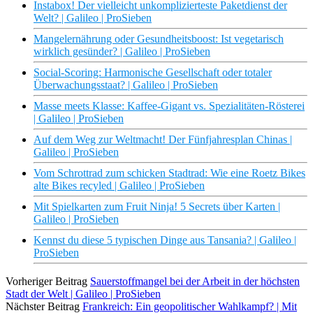
Instabox! Der vielleicht unkomplizierteste Paketdienst der
Welt? | Galileo | ProSieben
Mangelernährung oder Gesundheitsboost: Ist vegetarisch
wirklich gesünder? | Galileo | ProSieben
Social-Scoring: Harmonische Gesellschaft oder totaler
Überwachungsstaat? | Galileo | ProSieben
Masse meets Klasse: Kaffee-Gigant vs. Spezialitäten-Rösterei
| Galileo | ProSieben
Auf dem Weg zur Weltmacht! Der Fünfjahresplan Chinas |
Galileo | ProSieben
Vom Schrottrad zum schicken Stadtrad: Wie eine Roetz Bikes
alte Bikes recyled | Galileo | ProSieben
Mit Spielkarten zum Fruit Ninja! 5 Secrets über Karten |
Galileo | ProSieben
Kennst du diese 5 typischen Dinge aus Tansania? | Galileo |
ProSieben
Vorheriger Beitrag
Sauerstoffmangel bei der Arbeit in der höchsten
Stadt der Welt | Galileo | ProSieben
Nächster Beitrag
Frankreich: Ein geopolitischer Wahlkampf? | Mit